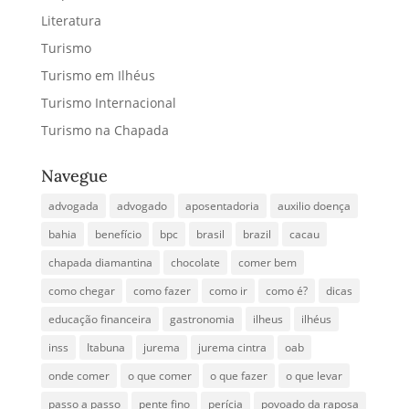
Literatura
Turismo
Turismo em Ilhéus
Turismo Internacional
Turismo na Chapada
Navegue
advogada
advogado
aposentadoria
auxilio doença
bahia
benefício
bpc
brasil
brazil
cacau
chapada diamantina
chocolate
comer bem
como chegar
como fazer
como ir
como é?
dicas
educação financeira
gastronomia
ilheus
ilhéus
inss
Itabuna
jurema
jurema cintra
oab
onde comer
o que comer
o que fazer
o que levar
passo a passo
pente fino
perícia
povoado da raposa