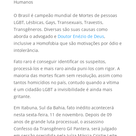
Humanos
O Brasil é campeão mundial de Mortes de pessoas
LGBT, Lésbicas, Gays, Transexuais, Travestis,
Transgêneros. Diversas são suas causas como
aborda o advogado e
Doutor Enézio de Deus
,
inclusive a Homofobia que são motivações por ódio e
intolerância.
Fato raro é conseguir identificar os suspeitos,
processá-los e mais raro ainda puni-los com rigor. A
maioria das mortes ficam sem resolução, assim como
tantos homicídios no país, contudo quando a vítima
é um cidadão LGBT a invisibilidade é ainda mais
gritante.
Em Itabuna, Sul da Bahia, fato inédito acontecerá
nesta sexta-feira, 11 de novembro. Depois de 09
anos de grande luta processual, o assassino
Confesso da Transgênero Gil Pantera, será julgado
em sessão presidida pela Juíza Márcia Cristie Leite