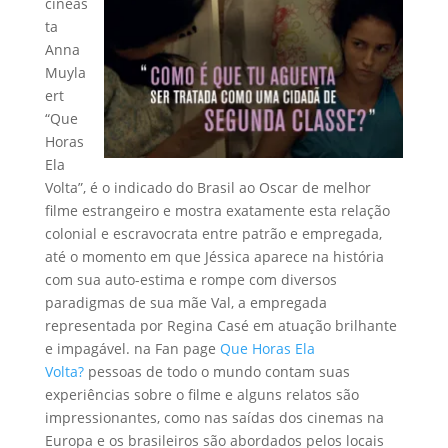
cineas
ta
Anna
Muyla
ert
“Que
Horas
Ela
Volta”, é o indicado do Brasil ao Oscar de melhor
filme estrangeiro e mostra exatamente esta relação
colonial e escravocrata entre patrão e empregada,
até o momento em que Jéssica aparece na história
com sua auto-estima e rompe com diversos
paradigmas de sua mãe Val, a empregada
representada por Regina Casé em atuação brilhante
e impagável. na Fan page
Que Horas Ela
Volta?
pessoas de todo o mundo contam suas
experiências sobre o filme e alguns relatos são
impressionantes, como nas saídas dos cinemas na
Europa e os brasileiros são abordados pelos locais