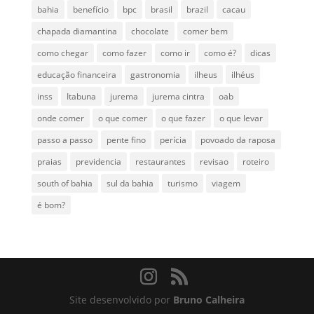
bahia
benefício
bpc
brasil
brazil
cacau
chapada diamantina
chocolate
comer bem
como chegar
como fazer
como ir
como é?
dicas
educação financeira
gastronomia
ilheus
ilhéus
inss
Itabuna
jurema
jurema cintra
oab
onde comer
o que comer
o que fazer
o que levar
passo a passo
pente fino
perícia
povoado da raposa
praias
previdencia
restaurantes
revisao
roteiro
south of bahia
sul da bahia
turismo
viagem
é bom?
Site desenvolvido por
Bruno Calheira