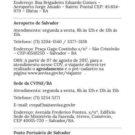
Endereço: Rua Brigadeiro Eduardo Gomes –
Aeroporto Jorge Amado – Bairro: Pontal CEP: 45.654-
070 – Ilhéus – BA
Aeroporto de Salvador
Atendimento: segunda a sexta, 8h às 12h e de 13h às
15h.
Telefone: (71) 3204-1540 / 3377-3138
Endereço: Praça Gago Coutinho s/nº – São Cristóvão
– CEP:41510250 – Salvador – BA
OBS: A partir de 07 de agosto de 2017, para o
atendimento nesse COV, o viajante deverá ter
realizado o
agendamento
e o pré-cadastro na
página
www.anvisa.gov.br/viajante
.
Sede da CVPAF/BA
Atendimento: segunda a sexta, 8h às 12h e 13h às 15h
Telefone: (71) 3254 5271
E-mail:
cvspaf.ba@anvisa.gov.br
Endereço: Avenida Frederico Pontes, s/nº, Edifício
Sede do Ministério da Fazenda, térreo, Comércio,
CEP 40015-720 – Salvador/BA.
Posto Portuário de Salvador