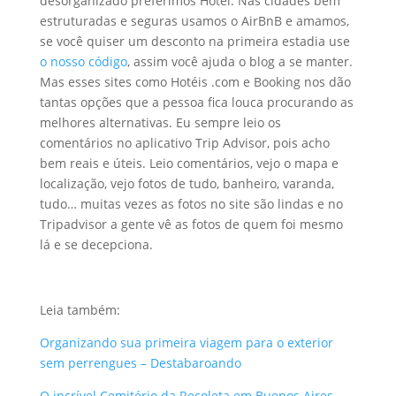
desorganizado preferimos Hotel. Nas cidades bem
estruturadas e seguras usamos o AirBnB e amamos,
se você quiser um desconto na primeira estadia use
o nosso código
, assim você ajuda o blog a se manter.
Mas esses sites como Hotéis .com e Booking nos dão
tantas opções que a pessoa fica louca procurando as
melhores alternativas. Eu sempre leio os
comentários no aplicativo Trip Advisor, pois acho
bem reais e úteis. Leio comentários, vejo o mapa e
localização, vejo fotos de tudo, banheiro, varanda,
tudo… muitas vezes as fotos no site são lindas e no
Tripadvisor a gente vê as fotos de quem foi mesmo
lá e se decepciona.
Leia também:
Organizando sua primeira viagem para o exterior
sem perrengues – Destabaroando
O incrível Cemitério da Recoleta em Buenos Aires –