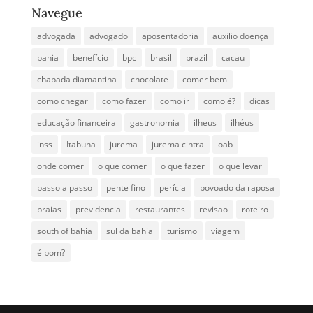
Navegue
advogada
advogado
aposentadoria
auxilio doença
bahia
benefício
bpc
brasil
brazil
cacau
chapada diamantina
chocolate
comer bem
como chegar
como fazer
como ir
como é?
dicas
educação financeira
gastronomia
ilheus
ilhéus
inss
Itabuna
jurema
jurema cintra
oab
onde comer
o que comer
o que fazer
o que levar
passo a passo
pente fino
perícia
povoado da raposa
praias
previdencia
restaurantes
revisao
roteiro
south of bahia
sul da bahia
turismo
viagem
é bom?