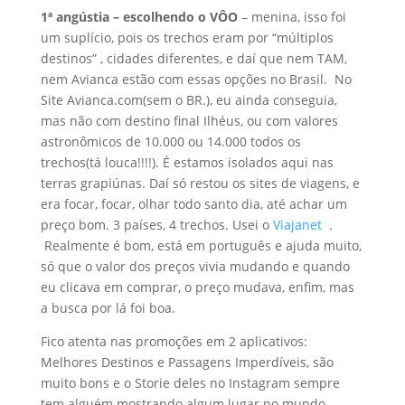
1ª angústia – escolhendo o VÔO
– menina, isso foi
um suplício, pois os trechos eram por “múltiplos
destinos” , cidades diferentes, e daí que nem TAM,
nem Avianca estão com essas opções no Brasil. No
Site Avianca.com(sem o BR.), eu ainda conseguia,
mas não com destino final Ilhéus, ou com valores
astronômicos de 10.000 ou 14.000 todos os
trechos(tá louca!!!!). É estamos isolados aqui nas
terras grapiúnas. Daí só restou os sites de viagens, e
era focar, focar, olhar todo santo dia, até achar um
preço bom. 3 países, 4 trechos. Usei o
Viajanet
.
Realmente é bom, está em português e ajuda muito,
só que o valor dos preços vivia mudando e quando
eu clicava em comprar, o preço mudava, enfim, mas
a busca por lá foi boa.
Fico atenta nas promoções em 2 aplicativos:
Melhores Destinos e Passagens Imperdíveis, são
muito bons e o Storie deles no Instagram sempre
tem alguém mostrando algum lugar no mundo.