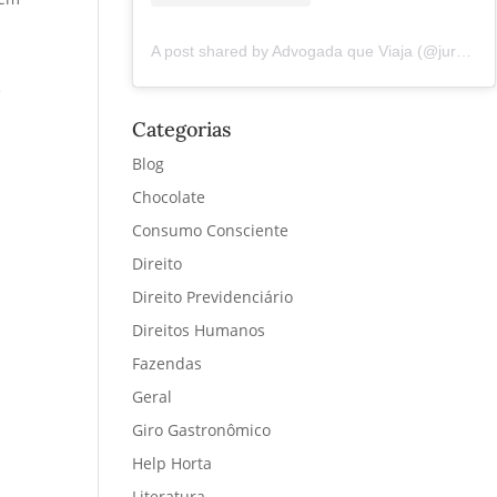
A post shared by Advogada que Viaja (@juremacintra)
e
Categorias
Blog
Chocolate
Consumo Consciente
Direito
Direito Previdenciário
Direitos Humanos
Fazendas
Geral
Giro Gastronômico
Help Horta
Literatura