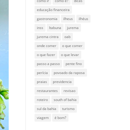
como ir
como é?
dicas
educação financeira
gastronomia
ilheus
ilhéus
inss
Itabuna
jurema
jurema cintra
oab
onde comer
o que comer
o que fazer
o que levar
passo a passo
pente fino
perícia
povoado da raposa
praias
previdencia
restaurantes
revisao
roteiro
south of bahia
sul da bahia
turismo
viagem
é bom?