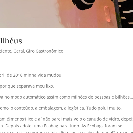
Ilhéus
iente
,
Geral
,
Giro Gastronômico
bril de 2018 minha vida mudou.
 por que separava meu lixo.
va no modo automático assim como milhões de pessoas e bilhões
mo, o conteúdo, a embalagem, a logística. Tudo polui muito.
gram @menos1lixo e aí não parei mais.Veio o canudo de vidro, depoi
lsa. Depois adotei uma Ecobag para tudo. As Ecobags foram se
 carro para compras na feira livre, usava caixa de papelão, mas 