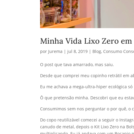
Minha Vida Lixo Zero em 
por
Jurema
|
jul 8, 2019
|
Blog
,
Consumo Consc
O post que tava amarrado, mas saiu.
Desde que comprei meu copinho retrátil em a
Eu me achava a mega-ultra-hiper ecológica só
Ô que pretensão minha. Descobri que eu esta
Consumimos sem nos perguntar o por quê, o co
Do copo reutilizável comecei a seguir o Insta
canudo de metal, depois o Kit Lixo Zero na Bo
multiplicando. Eu já andava com um Bocapio no