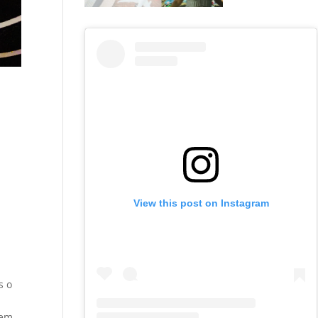
View this post on Instagram
…
s o
nem