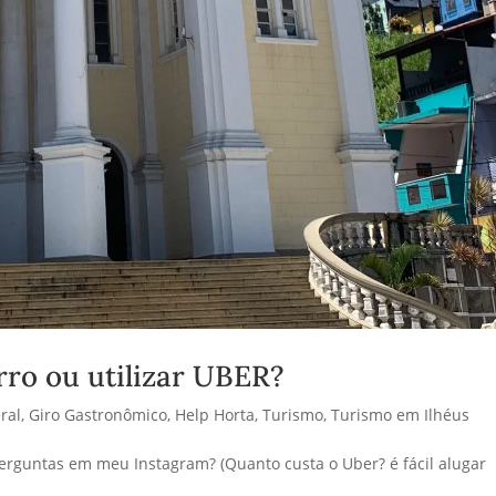
rro ou utilizar UBER?
ral
,
Giro Gastronômico
,
Help Horta
,
Turismo
,
Turismo em Ilhéus
erguntas em meu Instagram? (Quanto custa o Uber? é fácil alugar