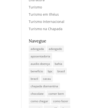
Turismo
Turismo em Ilhéus
Turismo Internacional
Turismo na Chapada
Navegue
advogada
advogado
aposentadoria
auxilio doença
bahia
benefício
bpc
brasil
brazil
cacau
chapada diamantina
chocolate
comer bem
como chegar
como fazer