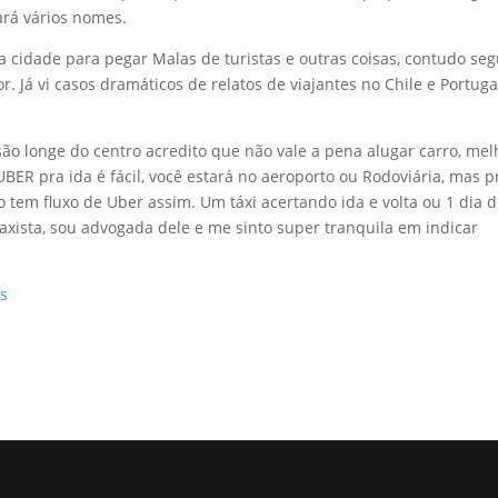
ará vários nomes.
 cidade para pegar Malas de turistas e outras coisas, contudo se
 Já vi casos dramáticos de relatos de viajantes no Chile e Portuga
e são longe do centro acredito que não vale a pena alugar carro, mel
UBER pra ida é fácil, você estará no aeroporto ou Rodoviária, mas p
o tem fluxo de Uber assim. Um táxi acertando ida e volta ou 1 dia 
 taxista, sou advogada dele e me sinto super tranquila em indicar
us