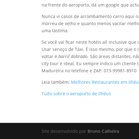
na frente do aeroporto, dá um google que ach
Nunca vi casos de arrombamento carro aqui na
morreu de velho e quanto menos vacilar melhor.
uma lástima.
Se você vai ficar neste hotéis all inclusive qu
Usar serviço de Táxi. É isso mesmo, por que o 
voltar é
barril dobrado.
São áreas distantes, nã
city tour é ideal. Eu sempre indico um cliente
Madureira no telefone e ZAP: 073-99981-8910
Leia também:
Melhores Restaurantes em Ilhé
Tudo sobre o aeroporto de Ilhéus
Site desenvolvido por
Bruno Calheira