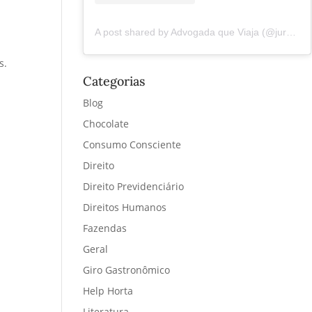
A post shared by Advogada que Viaja (@juremacintra)
m
s.
Categorias
Blog
Chocolate
Consumo Consciente
Direito
Direito Previdenciário
Direitos Humanos
Fazendas
Geral
Giro Gastronômico
Help Horta
Literatura