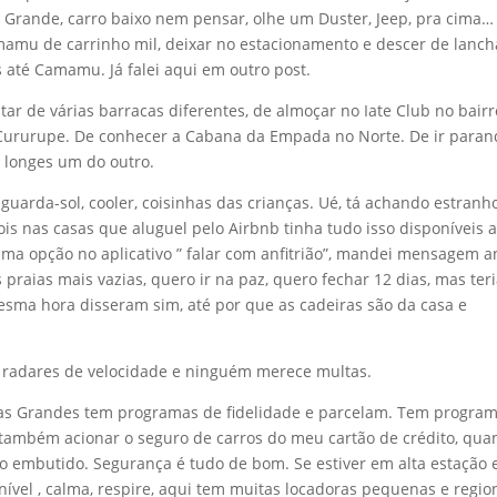
 Grande, carro baixo nem pensar, olhe um Duster, Jeep, pra cima…
mamu de carrinho mil, deixar no estacionamento e descer de lanch
 até Camamu. Já falei aqui em outro post.
ar de várias barracas diferentes, de almoçar no Iate Club no bairr
Cururupe. De conhecer a Cabana da Empada no Norte. De ir paran
 longes um do outro.
 guarda-sol, cooler, coisinhas das crianças. Ué, tá achando estranho
Pois nas casas que aluguel pelo Airbnb tinha tudo isso disponíveis 
uma opção no aplicativo ” falar com anfitrião”, mandei mensagem a
 praias mais vazias, quero ir na paz, quero fechar 12 dias, mas ter
esma hora disseram sim, até por que as cadeiras são da casa e
 radares de velocidade e ninguém merece multas.
sas Grandes tem programas de fidelidade e parcelam. Tem progra
 também acionar o seguro de carros do meu cartão de crédito, qu
o embutido. Segurança é tudo de bom. Se estiver em alta estação 
nível , calma, respire, aqui tem muitas locadoras pequenas e regio