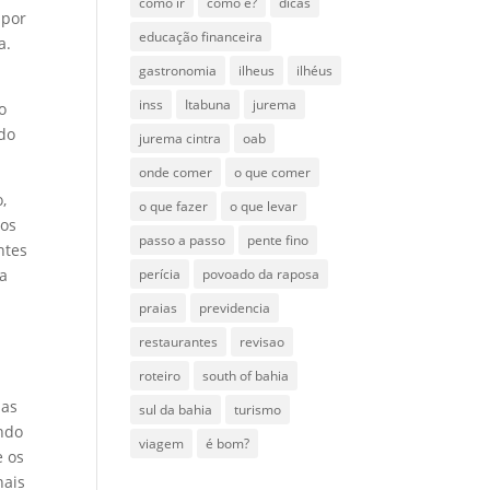
como ir
como é?
dicas
 por
educação financeira
a.
gastronomia
ilheus
ilhéus
inss
Itabuna
jurema
o
do
jurema cintra
oab
onde comer
o que comer
,
o que fazer
o que levar
aos
passo a passo
pente fino
ntes
perícia
povoado da raposa
ia
praias
previdencia
restaurantes
revisao
roteiro
south of bahia
mas
sul da bahia
turismo
ando
viagem
é bom?
e os
nais