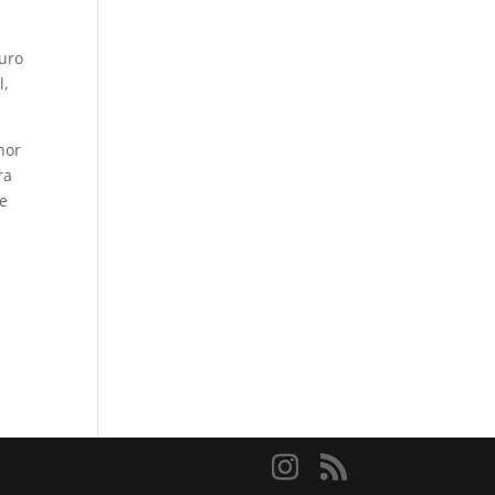
guro
l,
hor
ra
de