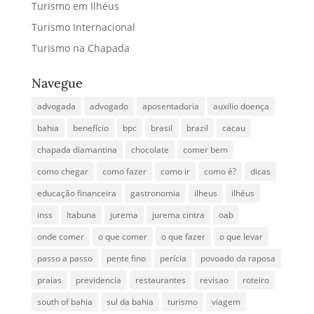
Turismo em Ilhéus
Turismo Internacional
Turismo na Chapada
Navegue
advogada
advogado
aposentadoria
auxilio doença
bahia
benefício
bpc
brasil
brazil
cacau
chapada diamantina
chocolate
comer bem
como chegar
como fazer
como ir
como é?
dicas
educação financeira
gastronomia
ilheus
ilhéus
inss
Itabuna
jurema
jurema cintra
oab
onde comer
o que comer
o que fazer
o que levar
passo a passo
pente fino
perícia
povoado da raposa
praias
previdencia
restaurantes
revisao
roteiro
south of bahia
sul da bahia
turismo
viagem