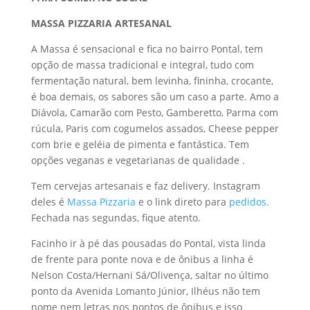
MASSA PIZZARIA ARTESANAL
A Massa é sensacional e fica no bairro Pontal, tem
opção de massa tradicional e integral, tudo com
fermentação natural, bem levinha, fininha, crocante,
é boa demais, os sabores são um caso a parte. Amo a
Diávola, Camarão com Pesto, Gamberetto, Parma com
rúcula, Paris com cogumelos assados, Cheese pepper
com brie e geléia de pimenta e fantástica. Tem
opções veganas e vegetarianas de qualidade .
Tem cervejas artesanais e faz delivery. Instagram
deles é
Massa Pizzaria
e o link direto para
pedidos.
Fechada nas segundas, fique atento.
Facinho ir à pé das pousadas do Pontal, vista linda
de frente para ponte nova e de ônibus a linha é
Nelson Costa/Hernani Sá/Olivença, saltar no último
ponto da Avenida Lomanto Júnior, Ilhéus não tem
nome nem letras nos pontos de ônibus e isso