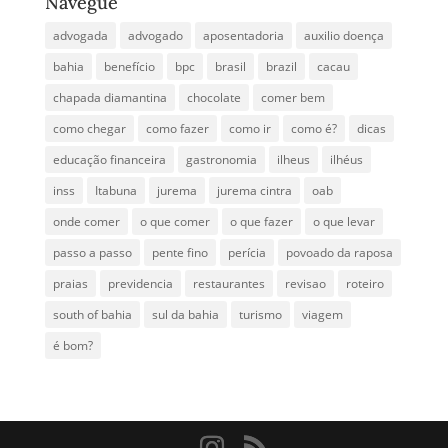
Navegue
advogada
advogado
aposentadoria
auxilio doença
bahia
benefício
bpc
brasil
brazil
cacau
chapada diamantina
chocolate
comer bem
como chegar
como fazer
como ir
como é?
dicas
educação financeira
gastronomia
ilheus
ilhéus
inss
Itabuna
jurema
jurema cintra
oab
onde comer
o que comer
o que fazer
o que levar
passo a passo
pente fino
perícia
povoado da raposa
praias
previdencia
restaurantes
revisao
roteiro
south of bahia
sul da bahia
turismo
viagem
é bom?