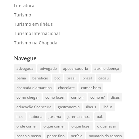
Literatura
Turismo
Turismo em Ilhéus
Turismo Internacional
Turismo na Chapada
Navegue
advogada
advogado
aposentadoria
auxilio doença
bahia
benefício
bpc
brasil
brazil
cacau
chapada diamantina
chocolate
comer bem
como chegar
como fazer
como ir
como é?
dicas
educação financeira
gastronomia
ilheus
ilhéus
inss
Itabuna
jurema
jurema cintra
oab
onde comer
o que comer
o que fazer
o que levar
passo a passo
pente fino
perícia
povoado da raposa