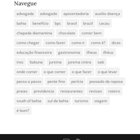
Navegue
advogada
advogado
aposentadoria
auxilio doença
bahia
benefício
bpc
brasil
brazil
cacau
chapada diamantina
chocolate
comer bem
como chegar
como fazer
como ir
como é?
dicas
educação financeira
gastronomia
ilheus
ilhéus
inss
Itabuna
jurema
jurema cintra
oab
onde comer
o que comer
o que fazer
o que levar
passo a passo
pente fino
perícia
povoado da raposa
praias
previdencia
restaurantes
revisao
roteiro
south of bahia
sul da bahia
turismo
viagem
é bom?