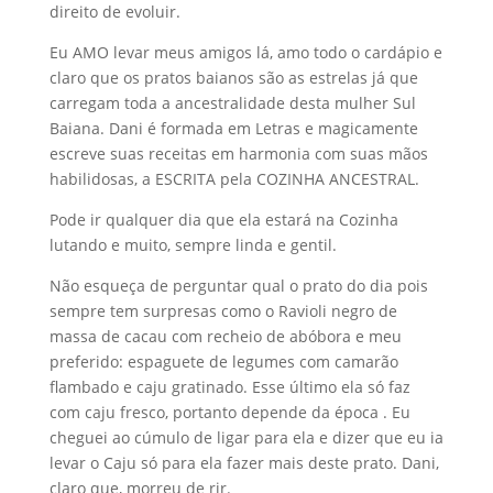
direito de evoluir.
Eu AMO levar meus amigos lá, amo todo o cardápio e
claro que os pratos baianos são as estrelas já que
carregam toda a ancestralidade desta mulher Sul
Baiana. Dani é formada em Letras e magicamente
escreve suas receitas em harmonia com suas mãos
habilidosas, a ESCRITA pela COZINHA ANCESTRAL.
Pode ir qualquer dia que ela estará na Cozinha
lutando e muito, sempre linda e gentil.
Não esqueça de perguntar qual o prato do dia pois
sempre tem surpresas como o Ravioli negro de
massa de cacau com recheio de abóbora e meu
preferido: espaguete de legumes com camarão
flambado e caju gratinado. Esse último ela só faz
com caju fresco, portanto depende da época . Eu
cheguei ao cúmulo de ligar para ela e dizer que eu ia
levar o Caju só para ela fazer mais deste prato. Dani,
claro que, morreu de rir.