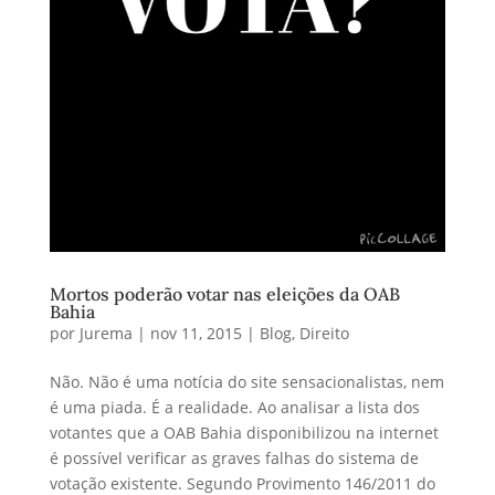
Mortos poderão votar nas eleições da OAB
Bahia
por
Jurema
|
nov 11, 2015
|
Blog
,
Direito
Não. Não é uma notícia do site sensacionalistas, nem
é uma piada. É a realidade. Ao analisar a lista dos
votantes que a OAB Bahia disponibilizou na internet
é possível verificar as graves falhas do sistema de
votação existente. Segundo Provimento 146/2011 do