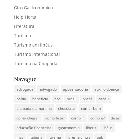
Giro Gastronômico
Help Horta
Literatura
Turismo
Turismo em Ilhéus
Turismo Internacional
Turismo na Chapada
Navegue
advogada
advogado
aposentadoria
auxilio doença
bahia
benefício
bpc
brasil
brazil
cacau
chapada diamantina
chocolate
comer bem
como chegar
como fazer
como ir
como é?
dicas
educação financeira
gastronomia
ilheus
ilhéus
inss
Itabuna
jurema
jurema cintra
oab