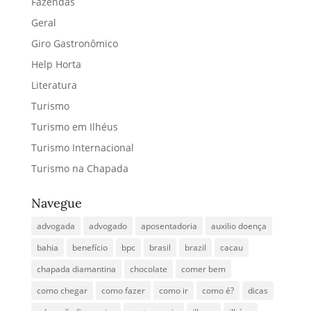
Fazendas
Geral
Giro Gastronômico
Help Horta
Literatura
Turismo
Turismo em Ilhéus
Turismo Internacional
Turismo na Chapada
Navegue
advogada
advogado
aposentadoria
auxilio doença
bahia
benefício
bpc
brasil
brazil
cacau
chapada diamantina
chocolate
comer bem
como chegar
como fazer
como ir
como é?
dicas