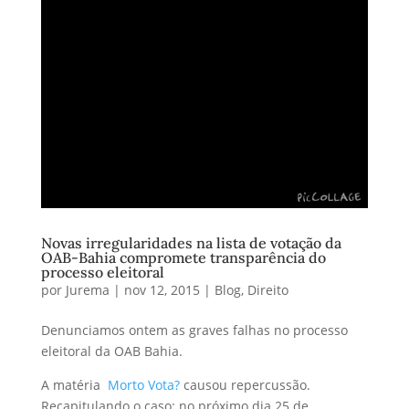
Novas irregularidades na lista de votação da
OAB-Bahia compromete transparência do
processo eleitoral
por
Jurema
|
nov 12, 2015
|
Blog
,
Direito
Denunciamos ontem as graves falhas no processo
eleitoral da OAB Bahia.
A matéria
Morto Vota?
causou repercussão.
Recapitulando o caso: no próximo dia 25 de