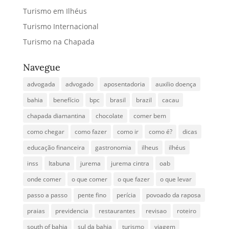
Turismo em Ilhéus
Turismo Internacional
Turismo na Chapada
Navegue
advogada
advogado
aposentadoria
auxilio doença
bahia
benefício
bpc
brasil
brazil
cacau
chapada diamantina
chocolate
comer bem
como chegar
como fazer
como ir
como é?
dicas
educação financeira
gastronomia
ilheus
ilhéus
inss
Itabuna
jurema
jurema cintra
oab
onde comer
o que comer
o que fazer
o que levar
passo a passo
pente fino
perícia
povoado da raposa
praias
previdencia
restaurantes
revisao
roteiro
south of bahia
sul da bahia
turismo
viagem