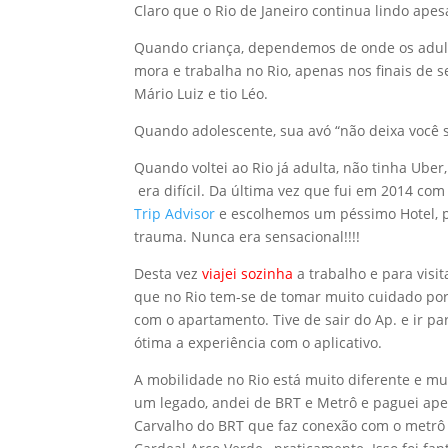
Claro que o Rio de Janeiro continua lindo ape
Quando criança, dependemos de onde os adult
mora e trabalha no Rio, apenas nos finais de
Mário Luiz e tio Léo.
Quando adolescente, sua avó “não deixa você sa
Quando voltei ao Rio já adulta, não tinha Ub
era difícil. Da última vez que fui em 2014 co
Trip Advisor
e escolhemos um péssimo Hotel, 
trauma. Nunca era sensacional!!!!
Desta vez
viajei sozinha
a trabalho e para visi
que no Rio tem-se de tomar muito cuidado por 
com o apartamento. Tive de sair do Ap. e ir p
ótima a experiência com o aplicativo.
A mobilidade no Rio está muito diferente e m
um legado, andei de BRT e Metrô e paguei ape
Carvalho do BRT que faz conexão com o metrô 