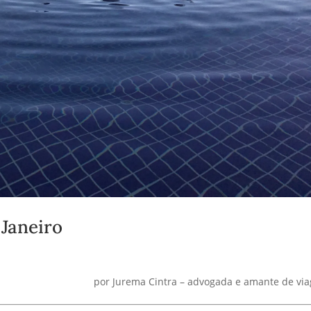
 Janeiro
por Jurema Cintra – advogada e amante de vi