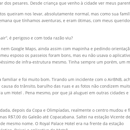
sar dos pesares. Desde criança que venho à cidade ver meus paren
os queiram nos levar, absolutamente normal, mas como sua famíl
 semana que tínhamos aventuras, e eram ótimas, com meus queridos
ir”, é perigoso e com toda razão viu?
er, nem Google Maps, ainda assim com mapinha e pedindo orientaç
m meu esposo os passeios foram bons, mas eu não usava o aplicativ
péssimo de infra-estrutura mesmo. Tinha sempre um porém, um m
ta familiar e foi muito bom. Tirando um incidente com o AirBNB, ac
causa do trânsito, barulho das ruas e as fotos não condizem muit
ara um Hotel . Pena mesmo, por que já aluguei em outras cidades e 
udada, depois da Copa e Olimpíadas, realmente o centro mudou e f
nas R$7,00 do Galeão até Copacabana. Saltei na estação Vicente d
de mesmo nome. O Royal Palace Hotel era na frente da estação