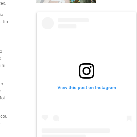
tes.
ia
 tio
ão
o
ini-
ho
View this post on Instagram
o
foi
icou
e