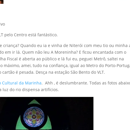
T pelo Centro está fantástico.
 criança? Quando eu ia e vinha de Niterói com meu tio ou minha 
ando em ir lá. Quem não leu A Moreninha? E ficou encantada com o
lha Fiscal é aberta ao público e lá fui eu, peguei Metrô, saltei na
o máximo, amei, tudo na confiança, igual ao Metro do Porto-Portuga
r o cartão é pesada. Desça na estação São Bento do VLT.
o Cultural da Marinha
. Ahh , é deslumbrante. Todas as fotos abaix
 luz do rio dispensa artifícios.