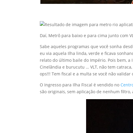
Daí, Metrô para baixo e para cima junto com VL
Sabe aqueles programas que você sonha desde
eu via aquela Ilha linda, verde e ficava sonh
relato do último baile do Império. Pois bem, a I
Cinelândia e burucutu … VLT, não tem catraca, 
ops!!! Tem fiscal e a multa se você não valida
O Ingresso para Ilha Fiscal é vendido no
Centr
são originais, sem aplicação de nenhum filtro, a