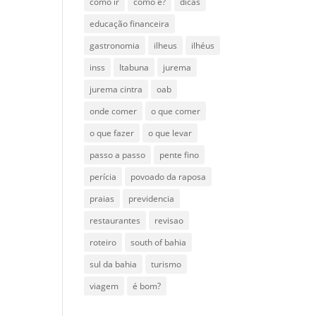
como ir
como é?
dicas
educação financeira
gastronomia
ilheus
ilhéus
inss
Itabuna
jurema
jurema cintra
oab
onde comer
o que comer
o que fazer
o que levar
passo a passo
pente fino
perícia
povoado da raposa
praias
previdencia
restaurantes
revisao
roteiro
south of bahia
sul da bahia
turismo
viagem
é bom?