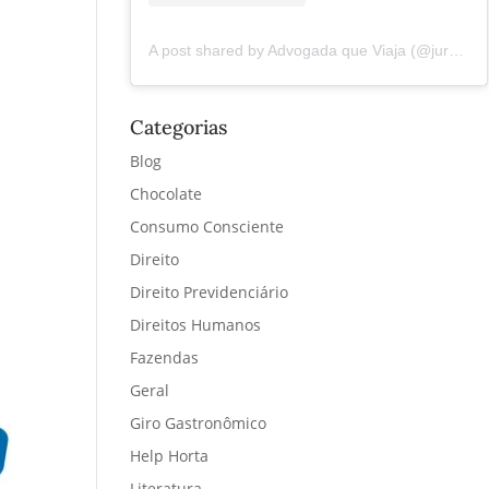
A post shared by Advogada que Viaja (@juremacintra)
Categorias
Blog
Chocolate
Consumo Consciente
Direito
Direito Previdenciário
Direitos Humanos
Fazendas
Geral
Giro Gastronômico
Help Horta
Literatura