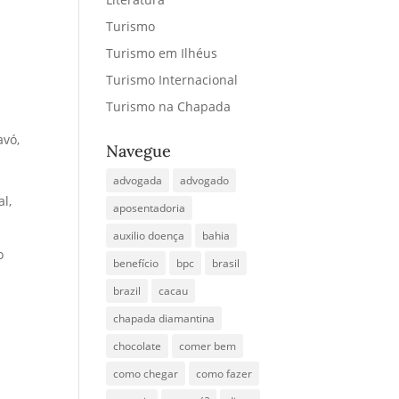
Turismo
Turismo em Ilhéus
Turismo Internacional
Turismo na Chapada
avó,
Navegue
advogada
advogado
l,
aposentadoria
auxilio doença
bahia
o
benefício
bpc
brasil
brazil
cacau
chapada diamantina
chocolate
comer bem
como chegar
como fazer