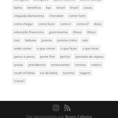
bahia
benefício
bpc
brasil
brazil
cacau
chapada diamantina
chocolate
comer bem
como chegar
como fazer
como ir
como é?
dicas
educação financeira
gastronomia
ilheus
ilhéus
inss
Itabuna
jurema
jurema cintra
oab
onde comer
o que comer
o que fazer
o que levar
passo a passo
pente fino
perícia
povoado da raposa
praias
previdencia
restaurantes
revisao
roteiro
south of bahia
sul da bahia
turismo
viagem
é bom?
Site desenvolvido por
Bruno Calheira