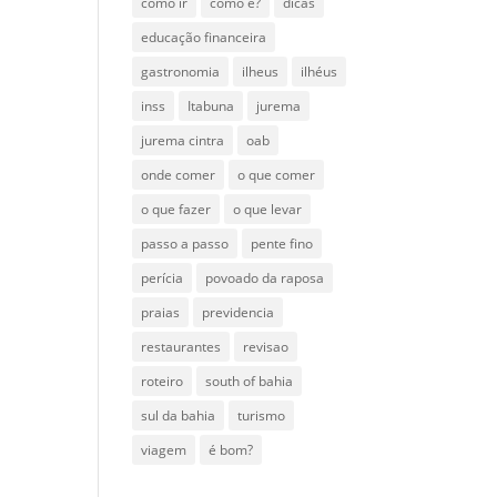
como ir
como é?
dicas
educação financeira
gastronomia
ilheus
ilhéus
inss
Itabuna
jurema
jurema cintra
oab
onde comer
o que comer
o que fazer
o que levar
passo a passo
pente fino
perícia
povoado da raposa
praias
previdencia
restaurantes
revisao
roteiro
south of bahia
sul da bahia
turismo
viagem
é bom?