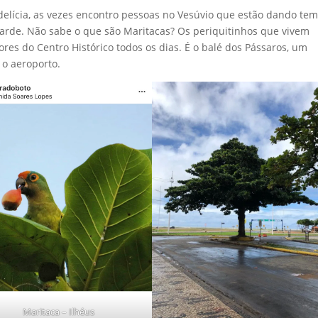
elícia, as vezes encontro pessoas no Vesúvio que estão dando te
 tarde. Não sabe o que são Maritacas? Os periquitinhos que vivem
es do Centro Histórico todos os dias. É o balé dos Pássaros, um
 o aeroporto.
Maritaca – Ilhéus