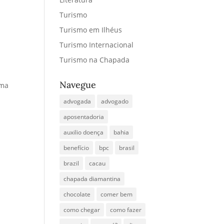
Turismo
Turismo em Ilhéus
Turismo Internacional
Turismo na Chapada
Navegue
uma
advogada
advogado
aposentadoria
auxilio doença
bahia
benefício
bpc
brasil
brazil
cacau
chapada diamantina
chocolate
comer bem
como chegar
como fazer