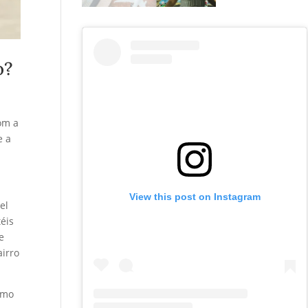
o?
com a
e a
View this post on Instagram
el
éis
e
airro
smo