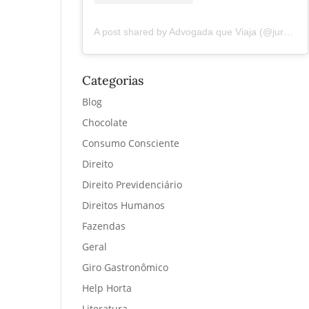
A post shared by Advogada que Viaja (@juremacintra)
Categorias
Blog
Chocolate
Consumo Consciente
Direito
Direito Previdenciário
Direitos Humanos
Fazendas
Geral
Giro Gastronômico
Help Horta
Literatura