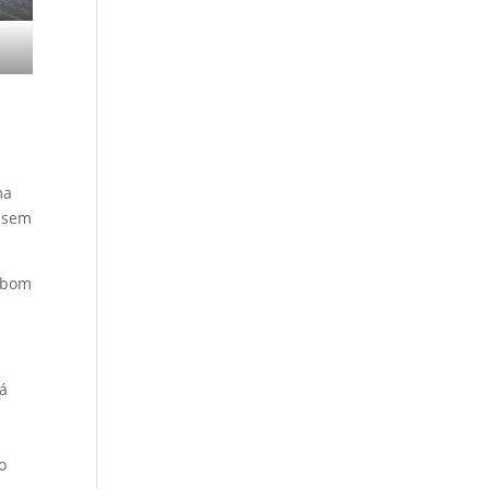
ma
 usem
o bom
tá
o