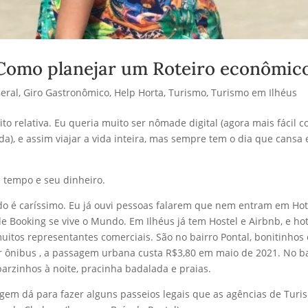
 Como planejar um Roteiro econômic
eral
,
Giro Gastronômico
,
Help Horta
,
Turismo
,
Turismo em Ilhéus
to relativa. Eu queria muito ser nômade digital (agora mais fácil 
da), e assim viajar a vida inteira, mas sempre tem o dia que cansa 
 tempo e seu dinheiro.
udo é caríssimo. Eu já ouvi pessoas falarem que nem entram em Hot
 Booking se vive o Mundo. Em Ilhéus já tem Hostel e Airbnb, e hot
uitos representantes comerciais. São no bairro Pontal, bonitinhos 
r ônibus , a passagem urbana custa R$3,80 em maio de 2021. No b
barzinhos à noite, pracinha badalada e praias.
em dá para fazer alguns passeios legais que as agências de Turi