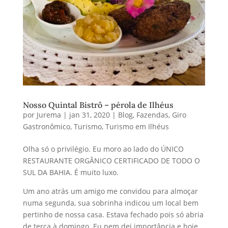
Nosso Quintal Bistrô – pérola de Ilhéus
por
Jurema
|
jan 31, 2020
|
Blog
,
Fazendas
,
Giro
Gastronômico
,
Turismo
,
Turismo em Ilhéus
Olha só o privilégio. Eu moro ao lado do ÚNICO
RESTAURANTE ORGÂNICO CERTIFICADO DE TODO O
SUL DA BAHIA. É muito luxo.
Um ano atrás um amigo me convidou para almoçar
numa segunda, sua sobrinha indicou um local bem
pertinho de nossa casa. Estava fechado pois só abria
de terça à domingo. Eu nem dei importância e hoje