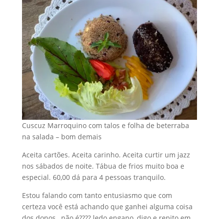
Cuscuz Marroquino com talos e folha de beterraba
na salada – bom demais
Aceita cartões. Aceita carinho. Aceita curtir um jazz
nos sábados de noite. Tábua de frios muito boa e
especial. 60,00 dá para 4 pessoas tranquilo.
Estou falando com tanto entusiasmo que com
certeza você está achando que ganhei alguma coisa
dos donos , não é???? ledo engano, digo e repito em