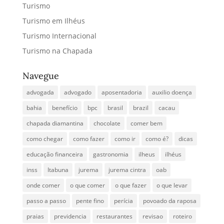
Turismo
Turismo em Ilhéus
Turismo Internacional
Turismo na Chapada
Navegue
advogada
advogado
aposentadoria
auxilio doença
bahia
benefício
bpc
brasil
brazil
cacau
chapada diamantina
chocolate
comer bem
como chegar
como fazer
como ir
como é?
dicas
educação financeira
gastronomia
ilheus
ilhéus
inss
Itabuna
jurema
jurema cintra
oab
onde comer
o que comer
o que fazer
o que levar
passo a passo
pente fino
perícia
povoado da raposa
praias
previdencia
restaurantes
revisao
roteiro