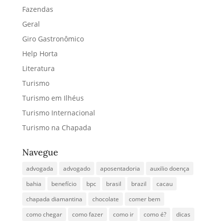
Fazendas
Geral
Giro Gastronômico
Help Horta
Literatura
Turismo
Turismo em Ilhéus
Turismo Internacional
Turismo na Chapada
Navegue
advogada
advogado
aposentadoria
auxilio doença
bahia
benefício
bpc
brasil
brazil
cacau
chapada diamantina
chocolate
comer bem
como chegar
como fazer
como ir
como é?
dicas