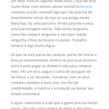
um hora. Procure alguma renda extra. Faça um bico,
numa festa, num evento, venda sonho(
Palmirinha
começou assim), revenda algo que não precisa de
investimento inicial, do tipo se sua amiga vende
Mary Kay, faz uma parceria, venda para ela e peça
uma porcentagem menor. Não tenha vergonha,
como falo sempre vergonha é não fazer NADA,
vergonha é ficar de braços cruzados. Trabalho
sempre é algo muito digno.
Só que se você parou de comprar, parou de chorar e
está se movimentando, lembre-se que esse dinheiro
extra é para pagar as dívidas e não para comprar
mais. Fez um bico, pague a conta do açougue, da
farmácia, a luz atrasada. Conversar com os seus
credores também é bom, pois isso lhe dá
credibilidade, a mentira e enrolação vai piorar seu
estado emocional.
E apoio emocional é tudo que a gente precisa nestas
horas. Um colo, uma palavra de afago e descobrir