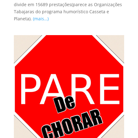
divide em 15689 prestações(parece as Organizações
Tabajaras do programa humorístico Casseta e
Planeta).
(mais…)