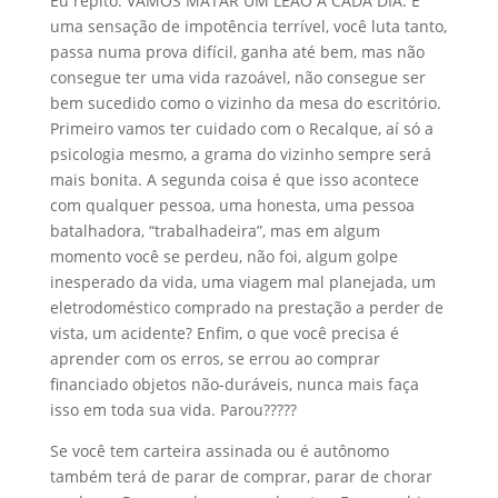
Eu repito: VAMOS MATAR UM LEÃO A CADA DIA. É
uma sensação de impotência terrível, você luta tanto,
passa numa prova difícil, ganha até bem, mas não
consegue ter uma vida razoável, não consegue ser
bem sucedido como o vizinho da mesa do escritório.
Primeiro vamos ter cuidado com o Recalque, aí só a
psicologia mesmo, a grama do vizinho sempre será
mais bonita. A segunda coisa é que isso acontece
com qualquer pessoa, uma honesta, uma pessoa
batalhadora, “trabalhadeira”, mas em algum
momento você se perdeu, não foi, algum golpe
inesperado da vida, uma viagem mal planejada, um
eletrodoméstico comprado na prestação a perder de
vista, um acidente? Enfim, o que você precisa é
aprender com os erros, se errou ao comprar
financiado objetos não-duráveis, nunca mais faça
isso em toda sua vida. Parou?????
Se você tem carteira assinada ou é autônomo
também terá de parar de comprar, parar de chorar