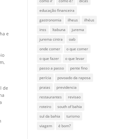
como ir
como é?
dicas
educação financeira
gastronomia
ilheus
ilhéus
inss
Itabuna
jurema
nha e
jurema cintra
oab
onde comer
o que comer
io
o que fazer
o que levar
im,
passo a passo
pente fino
perícia
povoado da raposa
praias
previdencia
l de
ona
restaurantes
revisao
a
roteiro
south of bahia
sul da bahia
turismo
m
viagem
é bom?