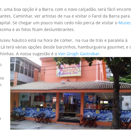
r, uma boa opção é a Barra, com o novo calçadão, será fácil encont
ntes. Caminhar, ver artistas de rua e visitar o Farol da Barra para
capital. Se chegar um pouco mais cedo não perca de visitar o
Muse
líssima e as fotos ficam deslumbrantes.
Museu Náutico está na hora de comer, na rua de trás e paralela à
 Lá terá várias opções desde barzinhos, hamburgueria gourmet, e 
hinhas. A nossa sugestão é o
Van Grogh Gastrobar
.
o
no
m
l
o