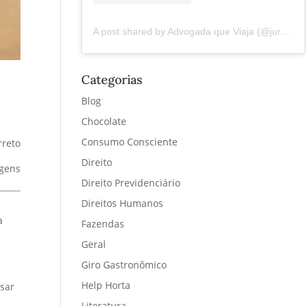
A post shared by Advogada que Viaja (@juremacintra)
Categorias
Blog
Chocolate
Consumo Consciente
rreto
Direito
agens
Direito Previdenciário
Direitos Humanos
a
Fazendas
.
Geral
Giro Gastronômico
Help Horta
sar
Literatura