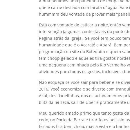
Ainda pedimos uma panelinha de Roupa Velha
que é carne desfiada com farofa d´água. Vale
hummmm deu vontade de provar mais “panelinh
Está com vontade de esticar a noite, então v
intervenção (algumas contestáveis do ponto de
Regina atrás da Igreja. Se você tem pouco tem
humanidade que é o Acarajé e Abará. Bem per
programação no site do Botequim e quem sabe
tem chopp gelado e aqueles tira-gostos nord
uma pequena caminhada pelo Rio Vermelho você
atividades para todos os gostos, inclusive a bo
Não esqueça se você sair para beber e se diver
2016. Você economiza e se diverte com tranquil
Azul, dos flanelinhas, dos estacionamentos p
blitz da lei seca, sair de Uber é praticamente
Meu querido amado primo que tanto gosta da
cedo, no Porto da Barra e tirar fotos belíssi
feriados fica bem cheia, mas a vista e o ban