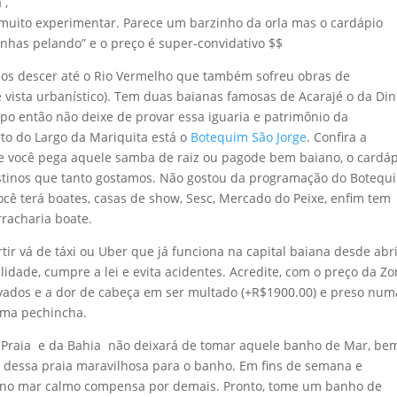
 ,
 muito experimentar. Parece um barzinho da orla mas o cardápio
as pelando” e o preço é super-convidativo $$
amos descer até o Rio Vermelho que também sofreu obras de
 vista urbanístico). Tem duas baianas famosas de Acarajé o da Di
po então não deixe de provar essa iguaria e patrimônio da
to do Largo da Mariquita está o
Botequim São Jorge
. Confira a
 você pega aquele samba de raiz ou pagode bem baiano, o cardáp
estinos que tanto gostamos. Não gostou da programação do Botequ
 terá boates, casas de show, Sesc, Mercado do Peixe, enfim tem
rracharia boate.
tir vá de táxi ou Uber que já funciona na capital baiana desde abri
idade, cumpre a lei e evita acidentes. Acredite, com o preço da Z
rivados e a dor de cabeça em ser multado (+R$1900.00) e preso num
 uma pechincha.
 Praia e da Bahia não deixará de tomar aquele banho de Mar, be
mas dessa praia maravilhosa para o banho. Em fins de semana e
ho no mar calmo compensa por demais. Pronto, tome um banho de