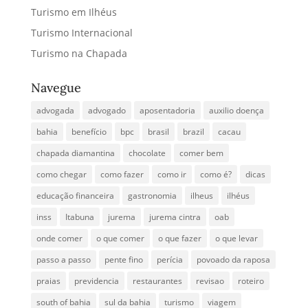
Turismo em Ilhéus
Turismo Internacional
Turismo na Chapada
Navegue
advogada
advogado
aposentadoria
auxilio doença
bahia
benefício
bpc
brasil
brazil
cacau
chapada diamantina
chocolate
comer bem
como chegar
como fazer
como ir
como é?
dicas
educação financeira
gastronomia
ilheus
ilhéus
inss
Itabuna
jurema
jurema cintra
oab
onde comer
o que comer
o que fazer
o que levar
passo a passo
pente fino
perícia
povoado da raposa
praias
previdencia
restaurantes
revisao
roteiro
south of bahia
sul da bahia
turismo
viagem