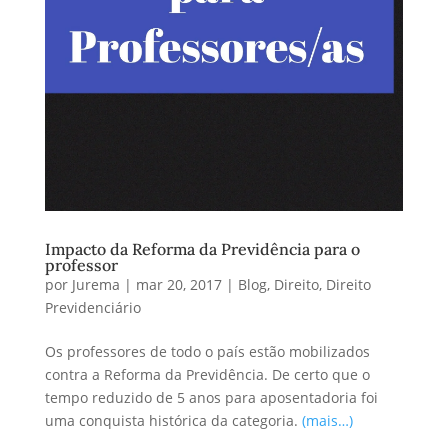
Impacto da Reforma da Previdência para o
professor
por
Jurema
|
mar 20, 2017
|
Blog
,
Direito
,
Direito
Previdenciário
Os professores de todo o país estão mobilizados
contra a Reforma da Previdência. De certo que o
tempo reduzido de 5 anos para aposentadoria foi
uma conquista histórica da categoria.
(mais…)