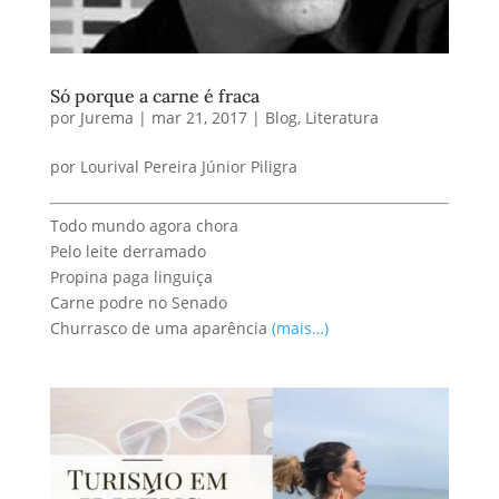
Só porque a carne é fraca
por
Jurema
|
mar 21, 2017
|
Blog
,
Literatura
por Lourival Pereira Júnior Piligra
Todo mundo agora chora
Pelo leite derramado
Propina paga linguiça
Carne podre no Senado
Churrasco de uma aparência
(mais…)