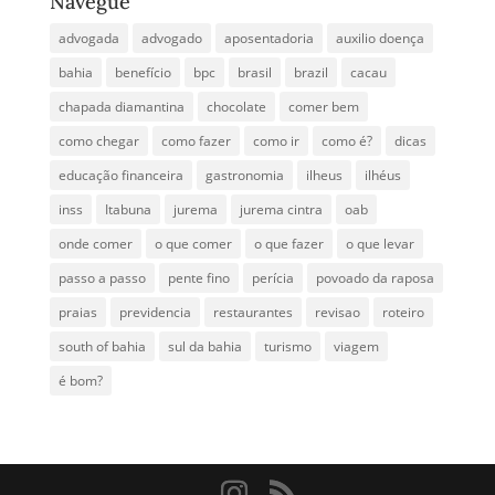
Navegue
advogada
advogado
aposentadoria
auxilio doença
bahia
benefício
bpc
brasil
brazil
cacau
chapada diamantina
chocolate
comer bem
como chegar
como fazer
como ir
como é?
dicas
educação financeira
gastronomia
ilheus
ilhéus
inss
Itabuna
jurema
jurema cintra
oab
onde comer
o que comer
o que fazer
o que levar
passo a passo
pente fino
perícia
povoado da raposa
praias
previdencia
restaurantes
revisao
roteiro
south of bahia
sul da bahia
turismo
viagem
é bom?