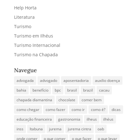
Help Horta
Literatura
Turismo
Turismo em Ilhéus
Turismo Internacional
Turismo na Chapada
Navegue
advogada
advogado
aposentadoria
auxilio doença
bahia
benefício
bpc
brasil
brazil
cacau
chapada diamantina
chocolate
comer bem
como chegar
como fazer
como ir
como é?
dicas
educação financeira
gastronomia
ilheus
ilhéus
inss
Itabuna
jurema
jurema cintra
oab
onde comer
o que comer
o que fazer
o que levar