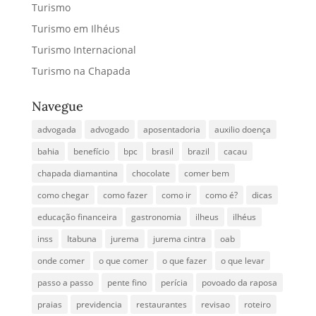
Turismo
Turismo em Ilhéus
Turismo Internacional
Turismo na Chapada
Navegue
advogada
advogado
aposentadoria
auxilio doença
bahia
benefício
bpc
brasil
brazil
cacau
chapada diamantina
chocolate
comer bem
como chegar
como fazer
como ir
como é?
dicas
educação financeira
gastronomia
ilheus
ilhéus
inss
Itabuna
jurema
jurema cintra
oab
onde comer
o que comer
o que fazer
o que levar
passo a passo
pente fino
perícia
povoado da raposa
praias
previdencia
restaurantes
revisao
roteiro