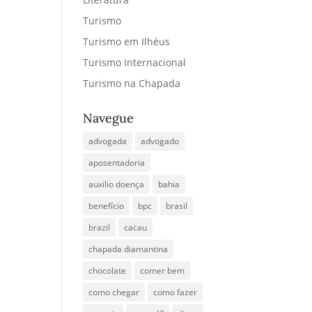
Turismo
Turismo em Ilhéus
Turismo Internacional
Turismo na Chapada
Navegue
advogada
advogado
aposentadoria
auxilio doença
bahia
benefício
bpc
brasil
brazil
cacau
chapada diamantina
chocolate
comer bem
como chegar
como fazer