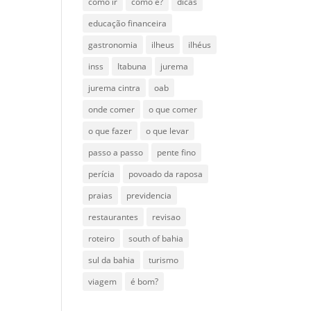
como ir
como é?
dicas
educação financeira
gastronomia
ilheus
ilhéus
inss
Itabuna
jurema
jurema cintra
oab
onde comer
o que comer
o que fazer
o que levar
passo a passo
pente fino
perícia
povoado da raposa
praias
previdencia
restaurantes
revisao
roteiro
south of bahia
sul da bahia
turismo
viagem
é bom?