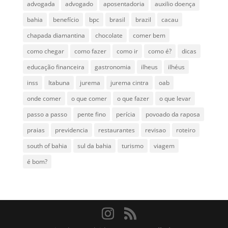
advogada
advogado
aposentadoria
auxilio doença
bahia
benefício
bpc
brasil
brazil
cacau
chapada diamantina
chocolate
comer bem
como chegar
como fazer
como ir
como é?
dicas
educação financeira
gastronomia
ilheus
ilhéus
inss
Itabuna
jurema
jurema cintra
oab
onde comer
o que comer
o que fazer
o que levar
passo a passo
pente fino
perícia
povoado da raposa
praias
previdencia
restaurantes
revisao
roteiro
south of bahia
sul da bahia
turismo
viagem
é bom?