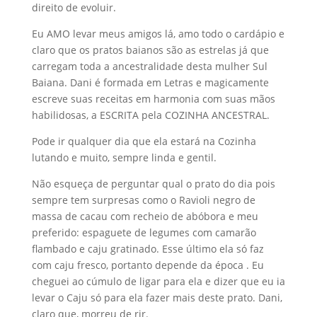
direito de evoluir.
Eu AMO levar meus amigos lá, amo todo o cardápio e
claro que os pratos baianos são as estrelas já que
carregam toda a ancestralidade desta mulher Sul
Baiana. Dani é formada em Letras e magicamente
escreve suas receitas em harmonia com suas mãos
habilidosas, a ESCRITA pela COZINHA ANCESTRAL.
Pode ir qualquer dia que ela estará na Cozinha
lutando e muito, sempre linda e gentil.
Não esqueça de perguntar qual o prato do dia pois
sempre tem surpresas como o Ravioli negro de
massa de cacau com recheio de abóbora e meu
preferido: espaguete de legumes com camarão
flambado e caju gratinado. Esse último ela só faz
com caju fresco, portanto depende da época . Eu
cheguei ao cúmulo de ligar para ela e dizer que eu ia
levar o Caju só para ela fazer mais deste prato. Dani,
claro que, morreu de rir.