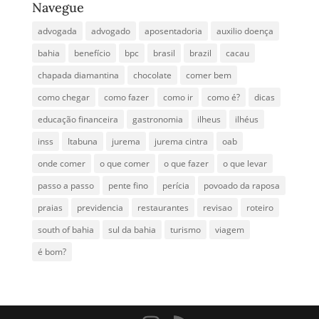
Navegue
advogada
advogado
aposentadoria
auxilio doença
bahia
benefício
bpc
brasil
brazil
cacau
chapada diamantina
chocolate
comer bem
como chegar
como fazer
como ir
como é?
dicas
educação financeira
gastronomia
ilheus
ilhéus
inss
Itabuna
jurema
jurema cintra
oab
onde comer
o que comer
o que fazer
o que levar
passo a passo
pente fino
perícia
povoado da raposa
praias
previdencia
restaurantes
revisao
roteiro
south of bahia
sul da bahia
turismo
viagem
é bom?