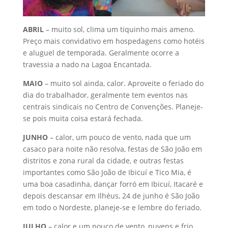
ABRIL
– muito sol, clima um tiquinho mais ameno.
Preço mais convidativo em hospedagens como hotéis
e aluguel de temporada. Geralmente ocorre a
travessia a nado na Lagoa Encantada.
MAIO
– muito sol ainda, calor. Aproveite o feriado do
dia do trabalhador, geralmente tem eventos nas
centrais sindicais no Centro de Convenções. Planeje-
se pois muita coisa estará fechada.
JUNHO
– calor, um pouco de vento, nada que um
casaco para noite não resolva, festas de São João em
distritos e zona rural da cidade, e outras festas
importantes como São João de Ibicuí e Tico Mia, é
uma boa casadinha, dançar forró em Ibicuí, Itacaré e
depois descansar em Ilhéus, 24 de junho é São João
em todo o Nordeste, planeje-se e lembre do feriado.
JULHO
– calor e um pouco de vento, nuvens e frio.