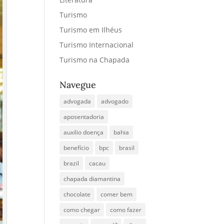
Turismo
Turismo em Ilhéus
Turismo Internacional
Turismo na Chapada
Navegue
advogada
advogado
aposentadoria
auxilio doença
bahia
benefício
bpc
brasil
brazil
cacau
chapada diamantina
chocolate
comer bem
como chegar
como fazer