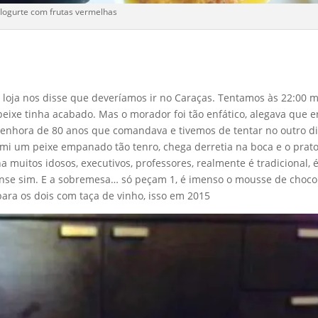
Iogurte com frutas vermelhas
loja nos disse que deveríamos ir no Caraças. Tentamos às 22:00 
eixe tinha acabado. Mas o morador foi tão enfático, alegava que e
senhora de 80 anos que comandava e tivemos de tentar no outro di
omi um peixe empanado tão tenro, chega derretia na boca e o prato
 muitos idosos, executivos, professores, realmente é tradicional, 
lense sim. E a sobremesa… só peçam 1, é imenso o mousse de choco
ara os dois com taça de vinho, isso em 2015