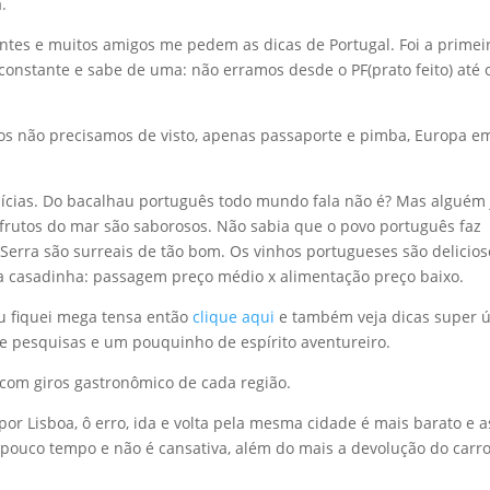
.
ntes e muitos amigos me pedem as dicas de Portugal. Foi a primei
 constante e sabe de uma: não erramos desde o PF(prato feito) até 
iros não precisamos de visto, apenas passaporte e pimba, Europa e
delícias. Do bacalhau português todo mundo fala não é? Mas alguém 
 frutos do mar são saborosos. Não sabia que o povo português faz
 Serra são surreais de tão bom. Os vinhos portugueses são delicios
é a casadinha: passagem preço médio x alimentação preço baixo.
Eu fiquei mega tensa então
clique aqui
e também veja dicas super ú
e pesquisas e um pouquinho de espírito aventureiro.
 com giros gastronômico de cada região.
r Lisboa, ô erro, ida e volta pela mesma cidade é mais barato e a
pouco tempo e não é cansativa, além do mais a devolução do carr