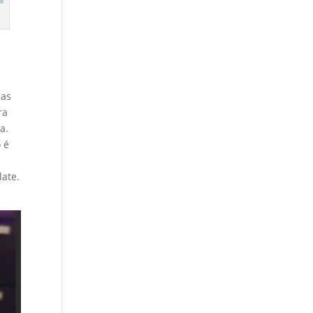
mas
ra
a.
 é
é
late.