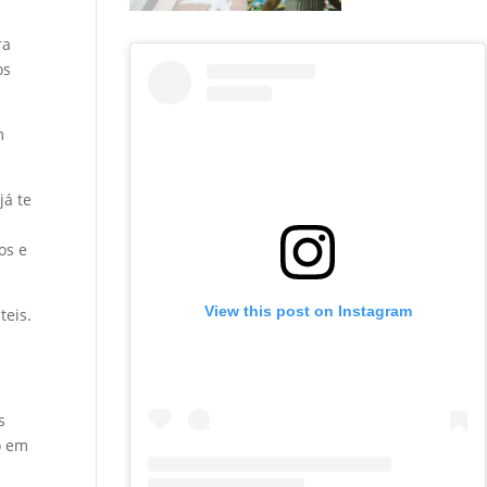
ra
os
m
já te
os e
View this post on Instagram
teis.
s
o em