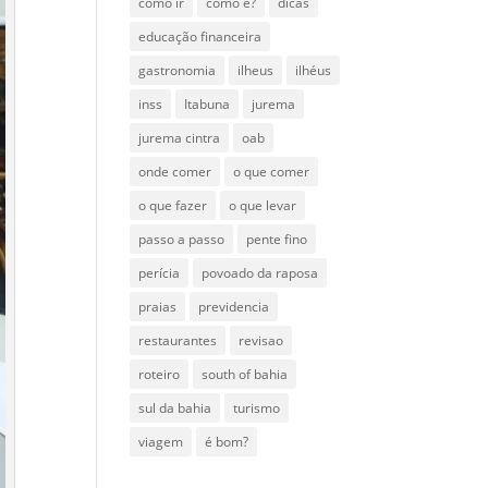
como ir
como é?
dicas
educação financeira
gastronomia
ilheus
ilhéus
inss
Itabuna
jurema
jurema cintra
oab
onde comer
o que comer
o que fazer
o que levar
passo a passo
pente fino
perícia
povoado da raposa
praias
previdencia
restaurantes
revisao
roteiro
south of bahia
sul da bahia
turismo
viagem
é bom?