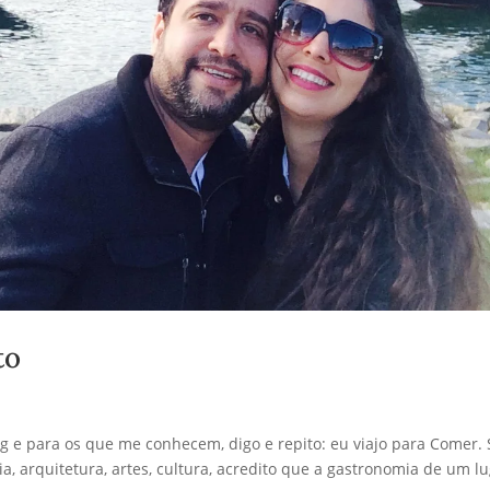
to
g e para os que me conhecem, digo e repito: eu viajo para Comer. 
, arquitetura, artes, cultura, acredito que a gastronomia de um l