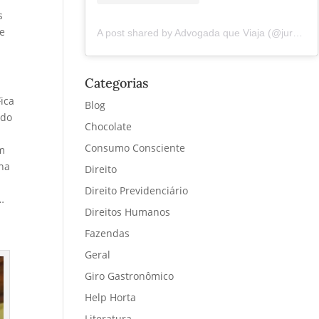
s
de
A post shared by Advogada que Viaja (@juremacintra)
Categorias
ica
Blog
 do
Chocolate
Consumo Consciente
em
ena
Direito
Direito Previdenciário
…
Direitos Humanos
Fazendas
Geral
Giro Gastronômico
Help Horta
Literatura