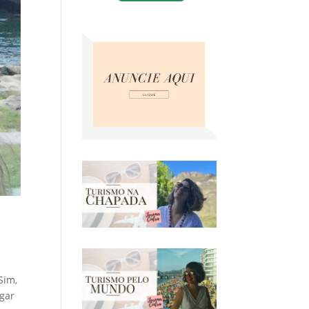
Sim,
ugar