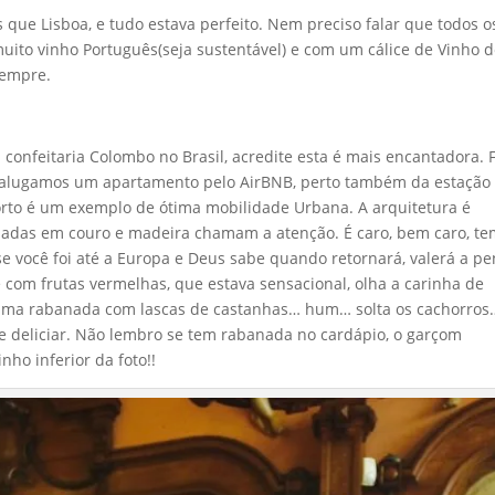
ue Lisboa, e tudo estava perfeito. Nem preciso falar que todos o
uito vinho Português(seja sustentável) e com um cálice de Vinho 
sempre.
confeitaria Colombo no Brasil, acredite esta é mais encantadora. F
 alugamos um apartamento pelo AirBNB, perto também da estação
Porto é um exemplo de ótima mobilidade Urbana. A arquitetura é
hadas em couro e madeira chamam a atenção. É caro, bem caro, t
se você foi até a Europa e Deus sabe quando retornará, valerá a p
com frutas vermelhas, que estava sensacional, olha a carinha de
 uma rabanada com lascas de castanhas… hum… solta os cachorros
e deliciar. Não lembro se tem rabanada no cardápio, o garçom
ho inferior da foto!!