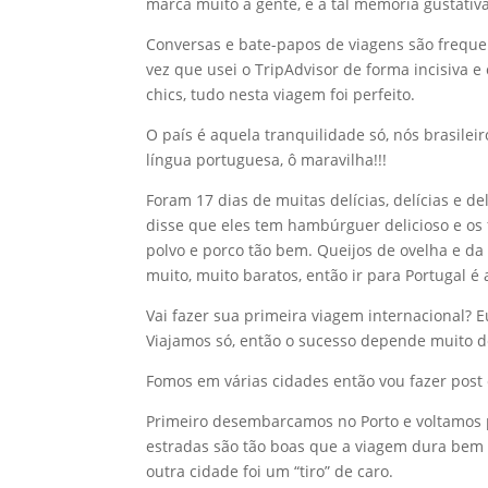
marca muito a gente, é a tal memória gustativa
Conversas e bate-papos de viagens são freque
vez que usei o TripAdvisor de forma incisiva e
chics, tudo nesta viagem foi perfeito.
O país é aquela tranquilidade só, nós brasile
língua portuguesa, ô maravilha!!!
Foram 17 dias de muitas delícias, delícias e 
disse que eles tem hambúrguer delicioso e os
polvo e porco tão bem. Queijos de ovelha e da
muito, muito baratos, então ir para Portugal 
Vai fazer sua primeira viagem internacional? 
Viajamos só, então o sucesso depende muito d
Fomos em várias cidades então vou fazer post
Primeiro desembarcamos no Porto e voltamos po
estradas são tão boas que a viagem dura bem 
outra cidade foi um “tiro” de caro.