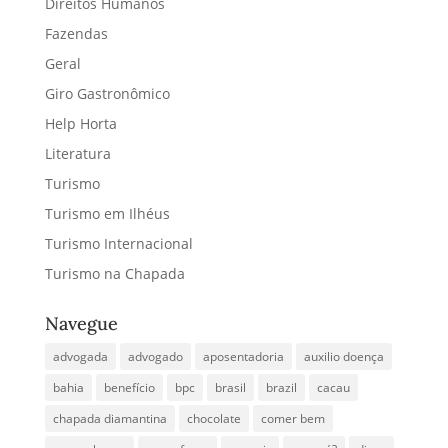
Direitos Humanos
Fazendas
Geral
Giro Gastronômico
Help Horta
Literatura
Turismo
Turismo em Ilhéus
Turismo Internacional
Turismo na Chapada
Navegue
advogada
advogado
aposentadoria
auxilio doença
bahia
benefício
bpc
brasil
brazil
cacau
chapada diamantina
chocolate
comer bem