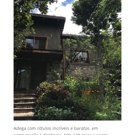
Adega com rótulos incríveis e baratos, em
comparação à distância, 100, 120 reais e aceita
cartão. Pois é, lá nomeio da serra, a internet e a
tecnologia nos unindo a Carlos e Jeff. Os
proprietários e chefs que fazem tudo ali mesmo
numa cozinha aberta. Nem vou colocar tantas fotos
que é para não estragar o momento.