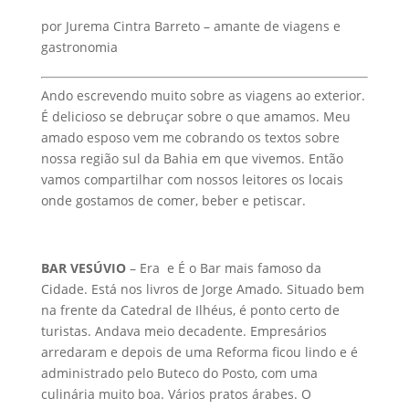
amado esposo vem me cobrando os textos sobre
nossa região sul da Bahia em que vivemos. Então
vamos compartilhar com nossos leitores os locais
onde gostamos de comer, beber e petiscar.
BAR VESÚVIO
– Era e É o Bar mais famoso da
Cidade. Está nos livros de Jorge Amado. Situado bem
na frente da Catedral de Ilhéus, é ponto certo de
turistas. Andava meio decadente. Empresários
arredaram e depois de uma Reforma ficou lindo e é
administrado pelo Buteco do Posto, com uma
culinária muito boa. Vários pratos árabes. O
babaganush, que é uma pasta de beringela com
pães sírios, é de comer rezando. Para quem não
conhece comida árabe vale a pena pedir um prato
que vem como um pouquinho de cada coisa. Outra
pedida boa é a linguiça alemã e o filé ou camarão
gratinado que vem dentro de um pão italiano com