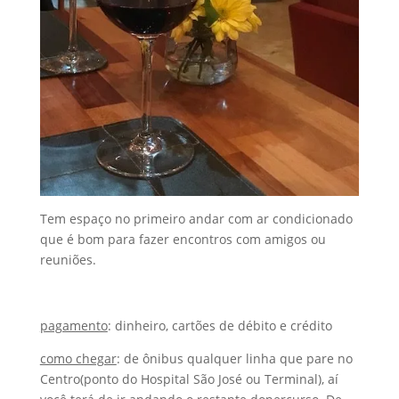
Tem espaço no primeiro andar com ar condicionado
que é bom para fazer encontros com amigos ou
reuniões.
pagamento
: dinheiro, cartões de débito e crédito
como chegar
: de ônibus qualquer linha que pare no
Centro(ponto do Hospital São José ou Terminal), aí
você terá de ir andando o restante dopercurso. De
carro, anote aí o endereço Av. Dois de Julho, 966,
Centro, Ilhéus, tem muito estacionamento fácil.
preço
: $$$