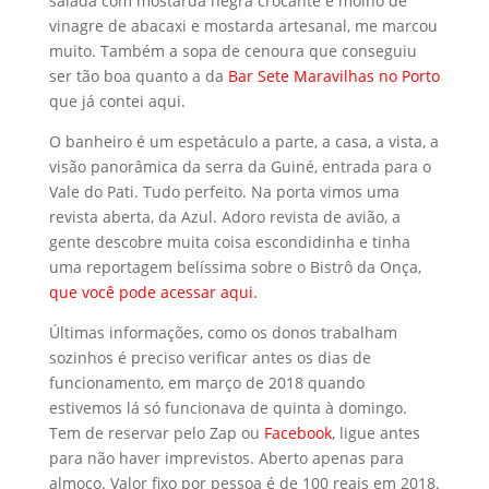
visão panorâmica da serra da Guiné, entrada para o
Vale do Pati. Tudo perfeito. Na porta vimos uma
revista aberta, da Azul. Adoro revista de avião, a
gente descobre muita coisa escondidinha e tinha
uma reportagem belíssima sobre o Bistrô da Onça,
que você pode acessar aqui
.
Últimas informações, como os donos trabalham
sozinhos é preciso verificar antes os dias de
funcionamento, em março de 2018 quando
estivemos lá só funcionava de quinta à domingo.
Tem de reservar pelo Zap ou
Facebook
, ligue antes
para não haver imprevistos. Aberto apenas para
almoço. Valor fixo por pessoa é de 100 reais em 2018.
(vale cada centavo, muita comida de excelente
qualidade – gente COMI DEMAIS). Aceita cartão de
débito ou crédito. Comida Vegetariana, mas acredite
você nem sentirá falta da carne. Nada como tirar 1
dia e comer algo diferente e muito saudável. A
Chapada Diamantina é muito grande e diversa. Vale