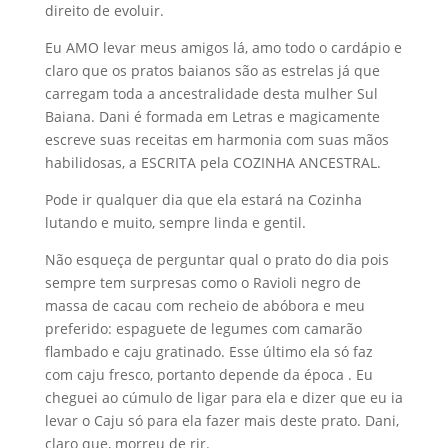
direito de evoluir.
Eu AMO levar meus amigos lá, amo todo o cardápio e
claro que os pratos baianos são as estrelas já que
carregam toda a ancestralidade desta mulher Sul
Baiana. Dani é formada em Letras e magicamente
escreve suas receitas em harmonia com suas mãos
habilidosas, a ESCRITA pela COZINHA ANCESTRAL.
Pode ir qualquer dia que ela estará na Cozinha
lutando e muito, sempre linda e gentil.
Não esqueça de perguntar qual o prato do dia pois
sempre tem surpresas como o Ravioli negro de
massa de cacau com recheio de abóbora e meu
preferido: espaguete de legumes com camarão
flambado e caju gratinado. Esse último ela só faz
com caju fresco, portanto depende da época . Eu
cheguei ao cúmulo de ligar para ela e dizer que eu ia
levar o Caju só para ela fazer mais deste prato. Dani,
claro que, morreu de rir.