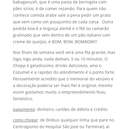
creme de queijos, é BOM, BOM, BOMBOM!!!
Nos finais de semana você verá uma fila grande, mas
logo, logo anda, nada demais, 5 ou 10 minutos. O
Chopp é geladíssimo, drinks deliciosos, amo o
Cozumel e a rapidez do atendimento é o ponto forte.
Pessoalmente acredito que o memorial do vesúvio e
a decoração poderia ser mais fiel à original, mesmo
assim gostamos muito, o empreendimento ficou
fantástico.
pagamento
: dinheiro, cartões de débito e crédito
como chegar
: de ônibus qualquer linha que pare no
Centro(ponto do Hospital São José ou Terminal), aí
você terá de ir andando o restante do percurso. Se
você vai beber, seja morador da cidade ou turista vá
de táxi ou Uber, a lei exige e não tem nada mais
libertador
que beber o que quiser sem se preocupar
com a multa ou com o possível crime que está
cometendo. Sim, já tem Uber em Ilhéus, está