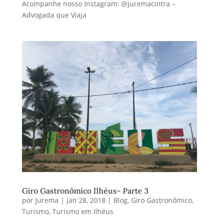
Giro Gastronômico Ilhéus- Parte 3
por
Jurema
|
jan 28, 2018
|
Blog
,
Giro Gastronômico
,
Turismo
,
Turismo em Ilhéus
por Jurema Cintra Barreto – amante de viagens e
gastronomia
Ando escrevendo muito sobre as viagens ao exterior.
É delicioso se debruçar sobre o que amamos. Meu