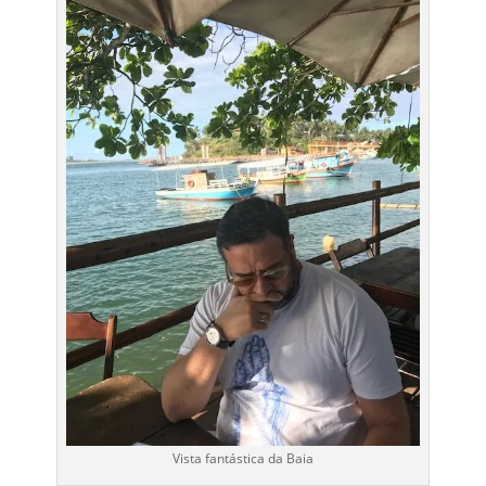
Vista fantástica da Baia
pagamento
: dinheiro, cartões de débito e crédito
como chegar
: de ônibus qualquer linha para Zona
Sul (Nelson Costa, Hernane Sá, Ceplus, Olivença),
saltar no ponto da Rua 13 de maio. De carro, anote