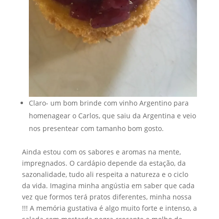
Claro- um bom brinde com vinho Argentino para
homenagear o Carlos, que saiu da Argentina e veio
nos presentear com tamanho bom gosto.
Ainda estou com os sabores e aromas na mente,
impregnados. O cardápio depende da estação, da
sazonalidade, tudo ali respeita a natureza e o ciclo
da vida. Imagina minha angústia em saber que cada
vez que formos terá pratos diferentes, minha nossa
!!! A memória gustativa é algo muito forte e intenso, a
salada com mostarda negra crocante e molho de
vinagre de abacaxi e mostarda artesanal, me marcou
muito. Também a sopa de cenoura que conseguiu
ser tão boa quanto a da
Bar Sete Maravilhas no Porto
que já contei aqui.
O banheiro é um espetáculo a parte, a casa, a vista, a