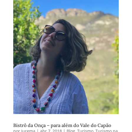
Bistrô da Onça – para além do Vale do Capão
por
Jurema
|
abr 7, 2018
|
Blog
,
Turismo
,
Turismo na