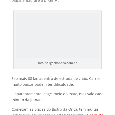
placa, então vire à DIREITA :
foto: seligachapada.com.br
São mais 08 km adentro de estrada de chão. Carros
muito baixos podem ter dificuldade.
É aparentemente longe, meio do mato, mas vale cada
minuto da jornada.
Começam as placas do Bistrô da Onça, tem muitas
indicações, até chegar no estacionamento. No
site do
restaurante
tem tudo bem descrito, não tem
dificuldade.
A chegada já é uma surpresa, pois tem de deixar o
carro 250 metros antes e ir andando. Você conhecerá
a Horta orgânica, sintrópica de onde vem