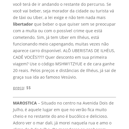
funcionando meio capengando, muitas vezes não
aparece carro disponível. ALÔ UBERISTAS DE ILHÉUS,
CADÊ VOCÊS???? Quer desconto em sua primeira
viagem? Use o código MSHW1TZYUE e de cara ganhe
20 reais. Pelos preços e distâncias de Ilhéus, já sai de
graça sua ida ao famoso Vesúvio.
preço
: $$
MAROSTICA
– Situado no centro na Avenida Dois de
Julho, é aquele lugar em que no verão fica muito
cheio e no restante do ano é bucólico e delicioso.
Adoro ver o mar dali, já morei naquela rua e amo o
clima da 2 de Julho. Os moradores se conhecem,
enfim…
O Marostica tem pratos italianos, massas artesanais,
filé muito suculento, de vez em quando tem uma
carne argentina perfeita e uma carta de vinho
sortida. Comida é excelente. Gostamos do Espaguete