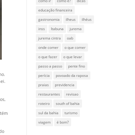
como ir
como é?
dicas
educação financeira
gastronomia
ilheus
ilhéus
inss
Itabuna
jurema
jurema cintra
oab
onde comer
o que comer
o que fazer
o que levar
passo a passo
pente fino
mo.
perícia
povoado da raposa
ei.
praias
previdencia
restaurantes
revisao
os,
roteiro
south of bahia
sul da bahia
turismo
ntém
viagem
é bom?
ndo