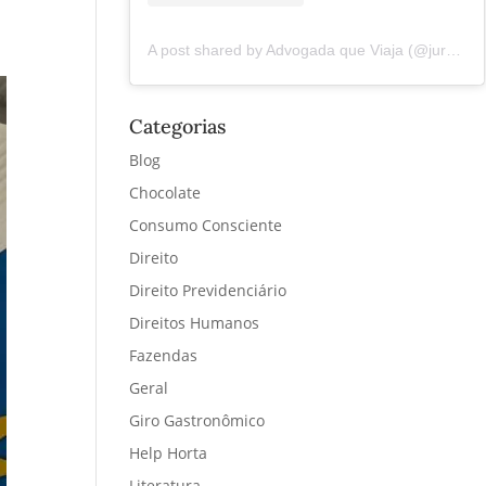
A post shared by Advogada que Viaja (@juremacintra)
Categorias
Blog
Chocolate
Consumo Consciente
Direito
Direito Previdenciário
Direitos Humanos
Fazendas
Geral
Giro Gastronômico
Help Horta
Literatura