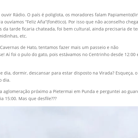
 ouvir Rádio. O país é poliglota, os moradores falam Papiamento(l
a ouvíamos “Feliz Aña”(fonético). Por isso que não aconselho cheg
s da tarde ficaria chateada, foi bem cultural, ainda precisaria de 
idinhas, etc.
Cavernas de Hato, tentamos fazer mais um passeio e não
e! Aí foi o pulo do gato, pois estávamos no Centrinho desde 12:00 
de dia, dormir, descansar para estar disposto na Virada? Esqueça, o
o dia.
ma aglomeração próximo a Pietermai em Punda e perguntei ao guar
ia 15:00. Mas que desfile???