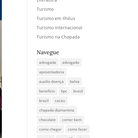
Turismo
Turismo em Ilhéus
Turismo Internacional
Turismo na Chapada
Navegue
advogada
advogado
aposentadoria
auxilio doença
bahia
benefício
bpc
brasil
brazil
cacau
chapada diamantina
chocolate
comer bem
como chegar
como fazer