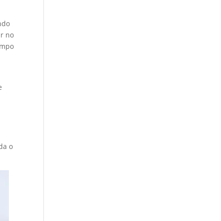
indo
ar no
tempo
e
da o