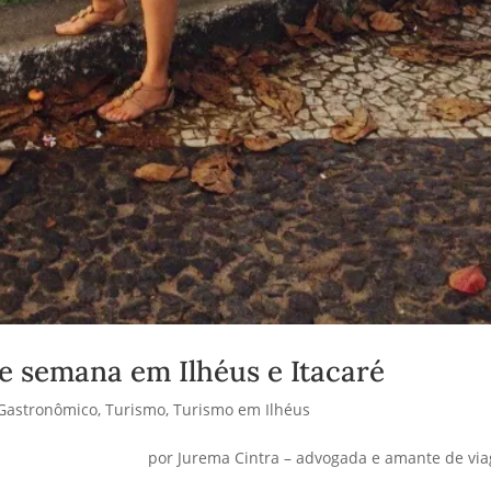
 de semana em Ilhéus e Itacaré
 Gastronômico
,
Turismo
,
Turismo em Ilhéus
por Jurema Cintra – advogada e amante de vi