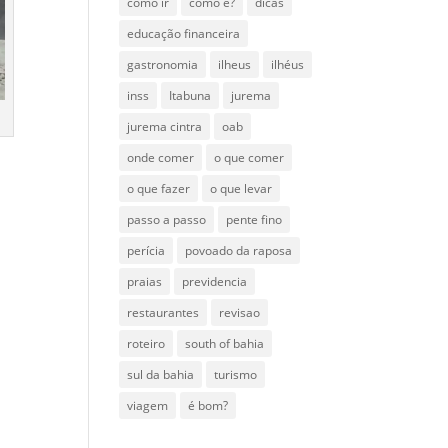
como ir
como é?
dicas
educação financeira
gastronomia
ilheus
ilhéus
inss
Itabuna
jurema
jurema cintra
oab
onde comer
o que comer
o que fazer
o que levar
passo a passo
pente fino
perícia
povoado da raposa
praias
previdencia
restaurantes
revisao
roteiro
south of bahia
sul da bahia
turismo
viagem
é bom?