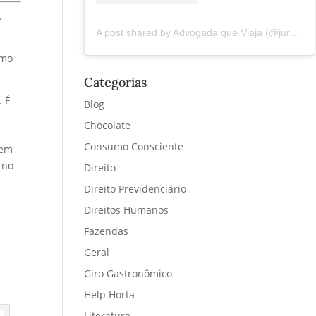
.
A post shared by Advogada que Viaja (@juremacintra)
smo
Categorias
. É
Blog
Chocolate
Consumo Consciente
sem
 no
Direito
Direito Previdenciário
Direitos Humanos
Fazendas
Geral
Giro Gastronômico
Help Horta
Literatura