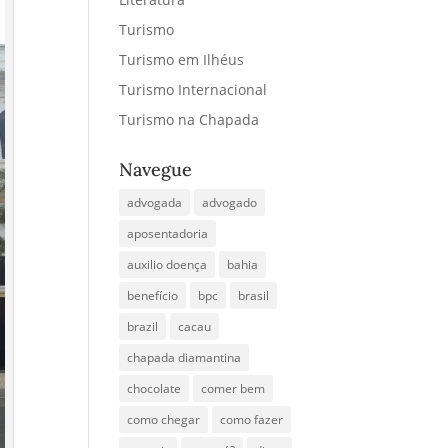
Turismo
Turismo em Ilhéus
Turismo Internacional
Turismo na Chapada
Navegue
advogada
advogado
aposentadoria
auxilio doença
bahia
benefício
bpc
brasil
brazil
cacau
chapada diamantina
chocolate
comer bem
como chegar
como fazer