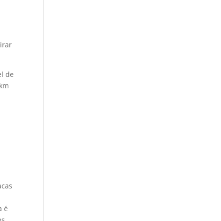
irar
el de
 km
acas
a é
s,