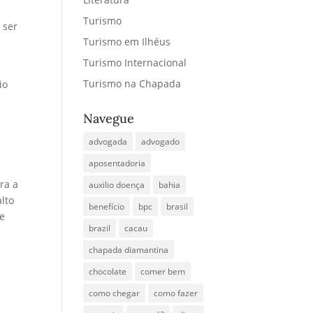
Turismo
 ser
Turismo em Ilhéus
Turismo Internacional
Turismo na Chapada
io
Navegue
advogada
advogado
aposentadoria
ra a
auxilio doença
bahia
alto
benefício
bpc
brasil
te
brazil
cacau
chapada diamantina
chocolate
comer bem
como chegar
como fazer