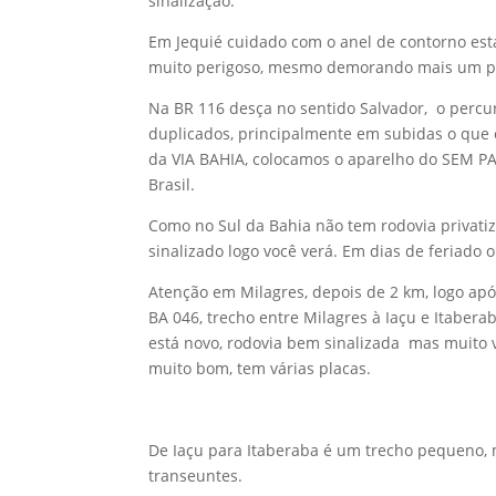
sinalização.
Em Jequié cuidado com o anel de contorno está
muito perigoso, mesmo demorando mais um pou
Na BR 116 desça no sentido Salvador, o percu
duplicados, principalmente em subidas o que o
da VIA BAHIA, colocamos o aparelho do SEM PAR
Brasil.
Como no Sul da Bahia não tem rodovia privati
sinalizado logo você verá. Em dias de feriado o
Atenção em Milagres, depois de 2 km, logo após
BA 046, trecho entre Milagres à Iaçu e Itabera
está novo, rodovia bem sinalizada mas muito 
muito bom, tem várias placas.
De Iaçu para Itaberaba é um trecho pequeno, 
transeuntes.