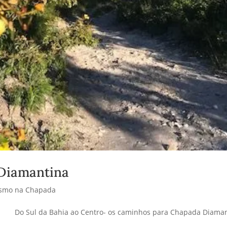
Diamantina
ismo na Chapada
Do Sul da Bahia ao Centro- os caminhos para Chapada Diama