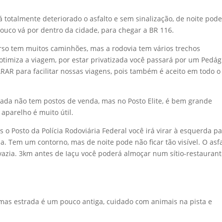
 totalmente deteriorado o asfalto e sem sinalização, de noite pode
co vá por dentro da cidade, para chegar a BR 116.
rso tem muitos caminhões, mas a rodovia tem vários trechos
timiza a viagem, por estar privatizada você passará por um Pedág
AR para facilitar nossas viagens, pois também é aceito em todo o
zada não tem postos de venda, mas no Posto Elite, é bem grande
 aparelho é muito útil.
 o Posto da Polícia Rodoviária Federal você irá virar à esquerda pa
ba. Tem um contorno, mas de noite pode não ficar tão visível. O asf
vazia. 3km antes de Iaçu você poderá almoçar num sítio-restauran
mas estrada é um pouco antiga, cuidado com animais na pista e