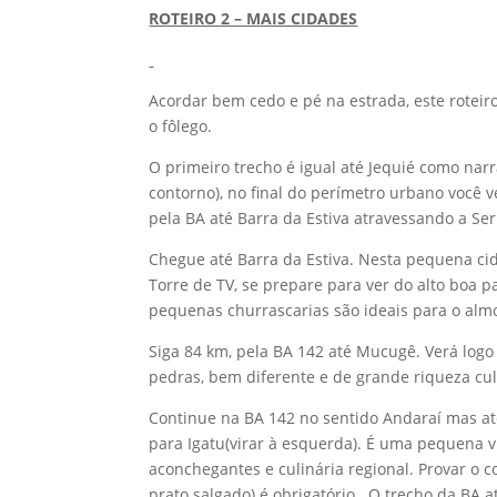
ROTEIRO 2 – MAIS CIDADES
Acordar bem cedo e pé na estrada, este roteir
o fôlego.
O primeiro trecho é igual até Jequié como narr
contorno), no final do perímetro urbano você v
pela BA até Barra da Estiva atravessando a Ser
Chegue até Barra da Estiva. Nesta pequena ci
Torre de TV, se prepare para ver do alto boa
pequenas churrascarias são ideais para o alm
Siga 84 km, pela BA 142 até Mucugê. Verá log
pedras, bem diferente e de grande riqueza cult
Continue na BA 142 no sentido Andaraí mas at
para Igatu(virar à esquerda). É uma pequena vi
aconchegantes e culinária regional. Provar o
prato salgado) é obrigatório. O trecho da BA 