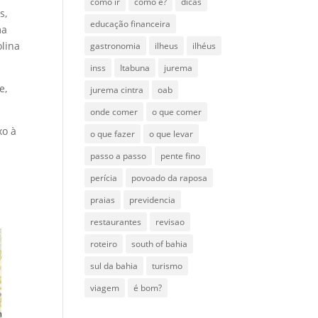
como ir
como é?
dicas
s,
educação financeira
ma
lina
gastronomia
ilheus
ilhéus
inss
Itabuna
jurema
e,
jurema cintra
oab
onde comer
o que comer
xo à
o que fazer
o que levar
passo a passo
pente fino
perícia
povoado da raposa
praias
previdencia
restaurantes
revisao
roteiro
south of bahia
sul da bahia
turismo
viagem
é bom?