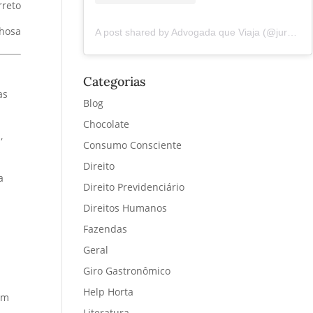
rreto
lhosa
A post shared by Advogada que Viaja (@juremacintra)
Categorias
as
Blog
Chocolate
,
Consumo Consciente
Direito
a
Direito Previdenciário
Direitos Humanos
Fazendas
Geral
Giro Gastronômico
Help Horta
em
Literatura