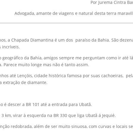
Por Jurema Cintra Ba
Advogada, amante de viagens e natural desta terra maravi
os, a Chapada Diamantina é um dos paraíso da Bahia. São dezen
 incríveis.
o geográfico da Bahia, amigos sempre me perguntam como ir até lá
a. Parece muito longe mas não é tanto assim.
hos até Lençóis, cidade histórica famosa por suas cachoeiras, pel
la extração de diamante.
ho é descer a BR 101 até a entrada para Ubatã.
 3 km, virar à esquerda na BR 330 que liga Ubatã á Jequié.
nção redobrada, além de ser muito sinuosa, com curvas e locais s