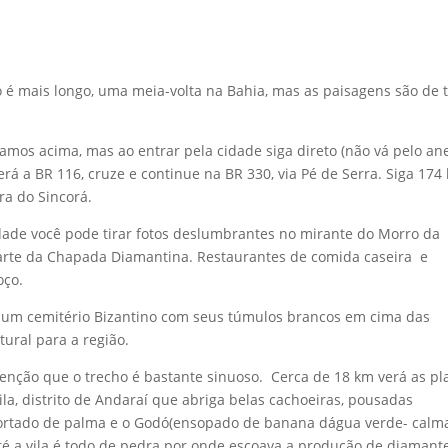
o é mais longo, uma meia-volta na Bahia, mas as paisagens são de t
amos acima, mas ao entrar pela cidade siga direto (não vá pelo an
erá a BR 116, cruze e continue na BR 330, via Pé de Serra. Siga 174
ra do Sincorá.
dade você pode tirar fotos deslumbrantes no mirante do Morro da
 parte da Chapada Diamantina. Restaurantes de comida caseira e
oço.
o um cemitério Bizantino com seus túmulos brancos em cima das
ural para a região.
enção que o trecho é bastante sinuoso. Cerca de 18 km verá as pl
la, distrito de Andaraí que abriga belas cachoeiras, pousadas
 cortado de palma e o Godó(ensopado de banana dágua verde- calm
até a vila é todo de pedra por onde escoava a produção de diamante