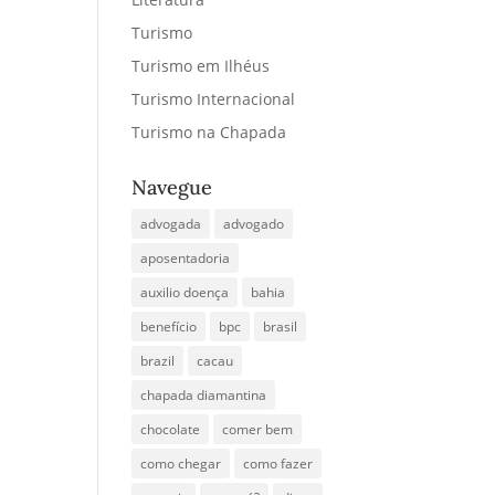
Turismo
Turismo em Ilhéus
Turismo Internacional
Turismo na Chapada
Navegue
advogada
advogado
aposentadoria
auxilio doença
bahia
benefício
bpc
brasil
brazil
cacau
chapada diamantina
chocolate
comer bem
como chegar
como fazer