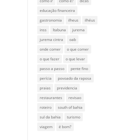
como ir
como é?
dicas
educação financeira
gastronomia
ilheus
ilhéus
inss
Itabuna
jurema
jurema cintra
oab
onde comer
o que comer
o que fazer
o que levar
passo a passo
pente fino
perícia
povoado da raposa
praias
previdencia
restaurantes
revisao
roteiro
south of bahia
sul da bahia
turismo
viagem
é bom?