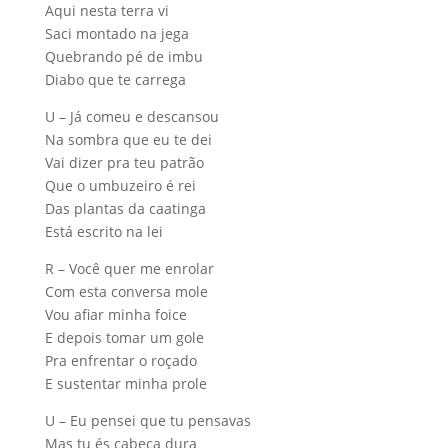
Aqui nesta terra vi
Saci montado na jega
Quebrando pé de imbu
Diabo que te carrega
U – Já comeu e descansou
Na sombra que eu te dei
Vai dizer pra teu patrão
Que o umbuzeiro é rei
Das plantas da caatinga
Está escrito na lei
R – Você quer me enrolar
Com esta conversa mole
Vou afiar minha foice
E depois tomar um gole
Pra enfrentar o roçado
E sustentar minha prole
U – Eu pensei que tu pensavas
Mas tu és cabeça dura