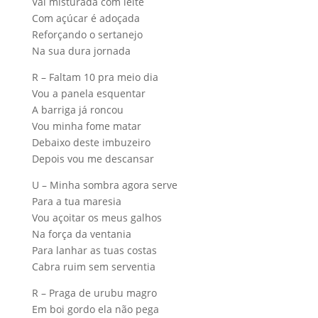
Vai misturada com leite
Com açúcar é adoçada
Reforçando o sertanejo
Na sua dura jornada
R – Faltam 10 pra meio dia
Vou a panela esquentar
A barriga já roncou
Vou minha fome matar
Debaixo deste imbuzeiro
Depois vou me descansar
U – Minha sombra agora serve
Para a tua maresia
Vou açoitar os meus galhos
Na força da ventania
Para lanhar as tuas costas
Cabra ruim sem serventia
R – Praga de urubu magro
Em boi gordo ela não pega