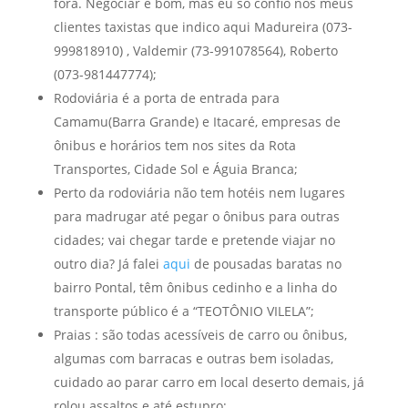
fora. Negociar é bom, mas eu só confio nos meus
clientes taxistas que indico aqui Madureira (073-
999818910) , Valdemir (73-991078564), Roberto
(073-981447774);
Rodoviária é a porta de entrada para
Camamu(Barra Grande) e Itacaré, empresas de
ônibus e horários tem nos sites da Rota
Transportes, Cidade Sol e Águia Branca;
Perto da rodoviária não tem hotéis nem lugares
para madrugar até pegar o ônibus para outras
cidades; vai chegar tarde e pretende viajar no
outro dia? Já falei
aqui
de pousadas baratas no
bairro Pontal, têm ônibus cedinho e a linha do
transporte público é a “TEOTÔNIO VILELA”;
Praias : são todas acessíveis de carro ou ônibus,
algumas com barracas e outras bem isoladas,
cuidado ao parar carro em local deserto demais, já
rolou assaltos e até estupro;