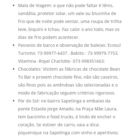
Mala de Viagem: o que não pode faltar é tênis,
sandália, protetor solar, um xale ou blusinha de
frio que de noite pode ventar, uma roupa de trilha
leve, biquíni e tchau. Faz calor o ano todo, mas os
dias de frio podem acontecer.
Passeios de barco e observação de baleias: Ecosul
Turismo: 73-99977-6437 , Babito : 73-99979-7753,
Vitamina -Royal Charlotte- 073-998351663;
Chocolates: Visitem as fábricas de chocolate Bean
To Bar e provem chocolate fino, não são caseiros,
são finos pois as amêndoas são selecionadas e o
modo de fabricação seguem critérios rigorosos.
Por do Sol: no bairro Sapetinga e embaixo da
ponte Estaida Jorge Amado, na Praça Mãe Laura,
tem barzinho e food trucks, é lindo de encher o
coração. Se estiver de carro, vaia a dica:
piquenique na Sapetinga com vinho e aperitivos;