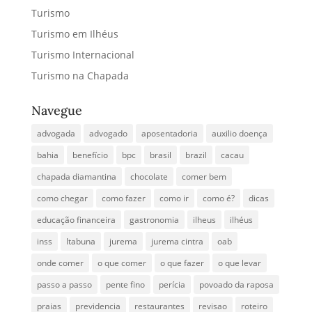
Turismo
Turismo em Ilhéus
Turismo Internacional
Turismo na Chapada
Navegue
advogada
advogado
aposentadoria
auxilio doença
bahia
benefício
bpc
brasil
brazil
cacau
chapada diamantina
chocolate
comer bem
como chegar
como fazer
como ir
como é?
dicas
educação financeira
gastronomia
ilheus
ilhéus
inss
Itabuna
jurema
jurema cintra
oab
onde comer
o que comer
o que fazer
o que levar
passo a passo
pente fino
perícia
povoado da raposa
praias
previdencia
restaurantes
revisao
roteiro