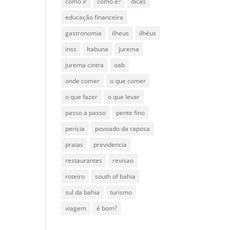
como ir
como é?
dicas
educação financeira
gastronomia
ilheus
ilhéus
inss
Itabuna
jurema
jurema cintra
oab
onde comer
o que comer
o que fazer
o que levar
passo a passo
pente fino
perícia
povoado da raposa
praias
previdencia
restaurantes
revisao
roteiro
south of bahia
sul da bahia
turismo
viagem
é bom?