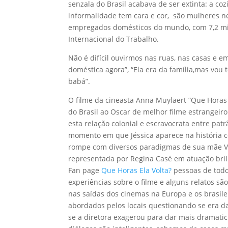
senzala do Brasil acabava de ser extinta: a c
informalidade tem cara e cor, são mulheres n
empregados domésticos do mundo, com 7,2 mi
Internacional do Trabalho.
Não é difícil ouvirmos nas ruas, nas casas e 
doméstica agora”, “Ela era da família,mas vou
babá”.
O filme da cineasta Anna Muylaert “Que Horas E
do Brasil ao Oscar de melhor filme estrangeir
esta relação colonial e escravocrata entre pat
momento em que Jéssica aparece na história 
rompe com diversos paradigmas de sua mãe V
representada por Regina Casé em atuação bril
Fan page
Que Horas Ela Volta?
pessoas de tod
experiências sobre o filme e alguns relatos s
nas saídas dos cinemas na Europa e os brasile
abordados pelos locais questionando se era d
se a diretora exagerou para dar mais dramatici