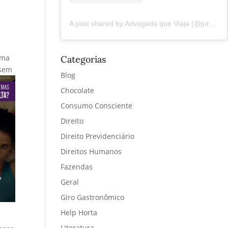
A post shared by Advogada que Viaja (@juremacintra)
uma
Categorias
 sem
Blog
Chocolate
Consumo Consciente
Direito
Direito Previdenciário
Direitos Humanos
Fazendas
Geral
Giro Gastronômico
Help Horta
Literatura