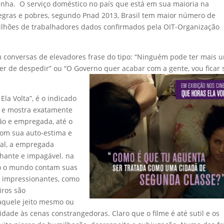
ozinha. O serviço doméstico no país que está em sua maioria na
egras e pobres, segundo Pnad 2013, Brasil tem maior número de
lhões de trabalhadores dados confirmados pela OIT-Organização
em conversas de elevadores frase do tipo: “Ninguém pode ter mais 
 ter de despedir” ou “O Governo quer acabar com a gente, vou ficar
la Volta”, é o indicado
o e mostra exatamente
rão e empregada, até o
com sua auto-estima e
al, a empregada
hante e impagável. na
o o mundo contam suas
ão impressionantes, como
iros são
aquele jeito mesmo ou
dade às cenas constrangedoras. Claro que o filme é até sutil e os