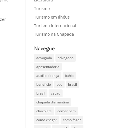
ases
Turismo
Turismo em Ilhéus
azer
Turismo Internacional
Turismo na Chapada
Navegue
advogada
advogado
aposentadoria
auxilio doença
bahia
benefício
bpc
brasil
brazil
cacau
chapada diamantina
chocolate
comer bem
como chegar
como fazer