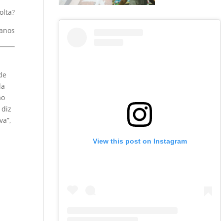
olta?
manos
de
la
ão
 diz
va”,
View this post on Instagram