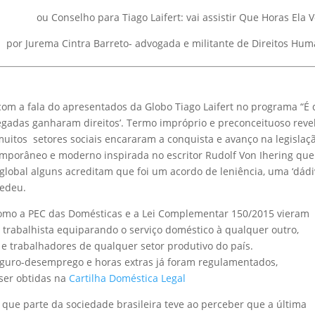
ou Conselho para Tiago Laifert: vai assistir Que Horas Ela V
por Jurema Cintra Barreto- advogada e militante de Direitos Hu
 com a fala do apresentados da Globo Tiago Laifert no programa “É 
egadas ganharam direitos’. Termo impróprio e preconceituoso reve
uitos setores sociais encararam a conquista e avanço na legislaç
emporâneo e moderno inspirada no escritor Rudolf Von Ihering que
 global alguns acreditam que foi um acordo de leniência, uma ‘dádi
cedeu.
omo a PEC das Domésticas e a Lei Complementar 150/2015 vieram
o trabalhista equiparando o serviço doméstico à qualquer outro,
 e trabalhadores de qualquer setor produtivo do país.
eguro-desemprego e horas extras já foram regulamentados,
ser obtidas na
Cartilha Doméstica Legal
que parte da sociedade brasileira teve ao perceber que a última