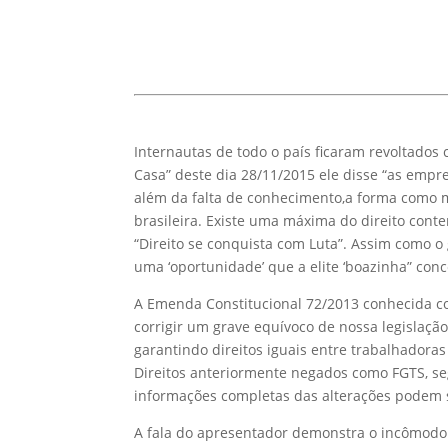
Internautas de todo o país ficaram revoltados
Casa” deste dia 28/11/2015 ele disse “as empr
além da falta de conhecimento,a forma como m
brasileira. Existe uma máxima do direito cont
“Direito se conquista com Luta”. Assim como o
uma ‘oportunidade’ que a elite ‘boazinha” con
A Emenda Constitucional 72/2013 conhecida c
corrigir um grave equívoco de nossa legislaçã
garantindo direitos iguais entre trabalhadoras
Direitos anteriormente negados como FGTS, s
informações completas das alterações podem 
A fala do apresentador demonstra o incômodo 