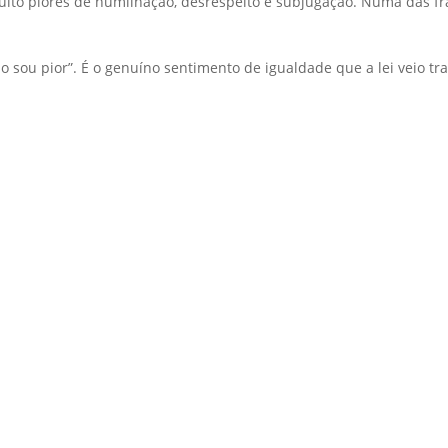
muito piores de humilhação, desrespeito e subjugação. Numa das fr
ou pior”. É o genuíno sentimento de igualdade que a lei veio tr