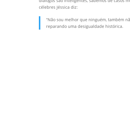
diálogos são inteligentes, sabemos de casos 
célebres Jéssica diz:
“Não sou melhor que ninguém, também não s
reparando uma desigualdade histórica.