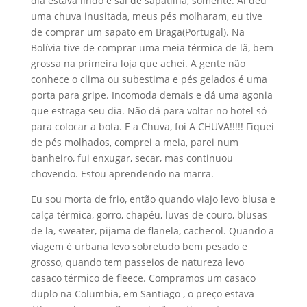
dia estava lindo e sai de sapatilha, somente. Aí deu
uma chuva inusitada, meus pés molharam, eu tive
de comprar um sapato em Braga(Portugal). Na
Bolívia tive de comprar uma meia térmica de lã, bem
grossa na primeira loja que achei. A gente não
conhece o clima ou subestima e pés gelados é uma
porta para gripe. Incomoda demais e dá uma agonia
que estraga seu dia. Não dá para voltar no hotel só
para colocar a bota. E a Chuva, foi A CHUVA!!!!! Fiquei
de pés molhados, comprei a meia, parei num
banheiro, fui enxugar, secar, mas continuou
chovendo. Estou aprendendo na marra.
Eu sou morta de frio, então quando viajo levo blusa e
calça térmica, gorro, chapéu, luvas de couro, blusas
de la, sweater, pijama de flanela, cachecol. Quando a
viagem é urbana levo sobretudo bem pesado e
grosso, quando tem passeios de natureza levo
casaco térmico de fleece. Compramos um casaco
duplo na Columbia, em Santiago , o preço estava