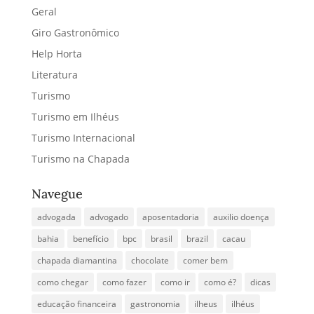
Geral
Giro Gastronômico
Help Horta
Literatura
Turismo
Turismo em Ilhéus
Turismo Internacional
Turismo na Chapada
Navegue
advogada
advogado
aposentadoria
auxilio doença
bahia
benefício
bpc
brasil
brazil
cacau
chapada diamantina
chocolate
comer bem
como chegar
como fazer
como ir
como é?
dicas
educação financeira
gastronomia
ilheus
ilhéus