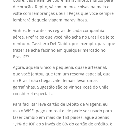
Cobre: cada item de cobre maravilhoso, muitos para
decoração. Repito, vá com menos coisas na mala e
volte com lembranças úteis!! Peças que você sempre
lembrará daquela viagem maravilhosa.
Vinhos: leia antes as regras de cada companhia
aérea. Prefira os que você não acha no Brasil de jeito
nenhum. Cassilero Del Diablo, por exemplo, para que
trazer se acha facinho em qualquer mercado no
Brasil???
Agora, aquela vinícola pequena, quase artesanal,
que você jantou, que tem um reserva especial, que
no Brasil não chega, vale demais levar umas
garrafinhas. Sugestão são os vinhos Rosé do Chile,
considerei especiais.
Para facilitar leve cartão de Débito de Viagens, eu
uso o WISE, pago em real e ele pode ser usado para
fazer câmbio em mais de 153 países, ague apenas
1,1% de IOF ao s invés de 6% do cartão de crédito. è