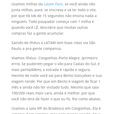
Usamos milhas da
Latam Pass,
se você ainda não
junta milhas, pare, se inscreva e vá ler todo o site,
por que tik tok de 15 segundos não ensina nada a
ninguém. Todo poupador começa com 1 milha e
quando você LÊ, descobre que muitas outras
compras faz a gente acumular.
Saindo de Ilhéus a LATAM tem boas rotas via São
Paulo, e pra gente compensa.
Voamos Ilhéus- Congonhas-Porto Alegre. (primeiro
erro). Se puderem pegar o vôo para Caxias do Sul, é
mais perto(40km), a estrada é rápida e segura,
mesmo de noite você vai para Bento Gonçalves e sua
viagem rende. Por que em Bento é viagem de ficar 1
mês e ainda não ter visitado tudo. Mesmo que saia
100/200 reais mais caro, ainda é melhor, por que
você não terá de fazer o que eu fiz, lhe conto abaixo.
Usamos a sala VIP do Bradesco em Congonhas. Ela é