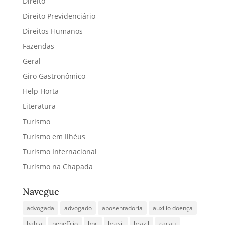
Direito
Direito Previdenciário
Direitos Humanos
Fazendas
Geral
Giro Gastronômico
Help Horta
Literatura
Turismo
Turismo em Ilhéus
Turismo Internacional
Turismo na Chapada
Navegue
advogada
advogado
aposentadoria
auxilio doença
bahia
benefício
bpc
brasil
brazil
cacau