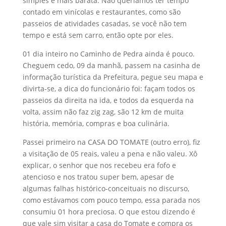
simples e mais barata. Não queríamos ter tempo
contado em vinícolas e restaurantes, como são
passeios de atividades casadas, se você não tem
tempo e está sem carro, então opte por eles.
01 dia inteiro no Caminho de Pedra ainda é pouco.
Cheguem cedo, 09 da manhã, passem na casinha de
informação turística da Prefeitura, pegue seu mapa e
divirta-se, a dica do funcionário foi: façam todos os
passeios da direita na ida, e todos da esquerda na
volta, assim não faz zig zag, são 12 km de muita
história, memória, compras e boa culinária.
Passei primeiro na CASA DO TOMATE (outro erro), fiz
a visitação de 05 reais, valeu a pena e não valeu. Xô
explicar, o senhor que nos recebeu era fofo e
atencioso e nos tratou super bem, apesar de
algumas falhas histórico-conceituais no discurso,
como estávamos com pouco tempo, essa parada nos
consumiu 01 hora preciosa. O que estou dizendo é
que vale sim visitar a casa do Tomate e compra os