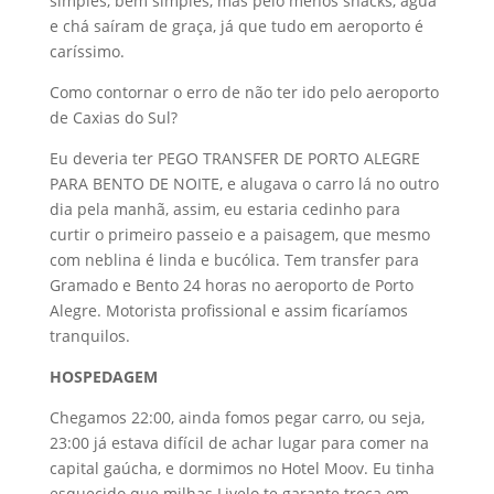
simples, bem simples, mas pelo menos snacks, água
e chá saíram de graça, já que tudo em aeroporto é
caríssimo.
Como contornar o erro de não ter ido pelo aeroporto
de Caxias do Sul?
Eu deveria ter PEGO TRANSFER DE PORTO ALEGRE
PARA BENTO DE NOITE, e alugava o carro lá no outro
dia pela manhã, assim, eu estaria cedinho para
curtir o primeiro passeio e a paisagem, que mesmo
com neblina é linda e bucólica. Tem transfer para
Gramado e Bento 24 horas no aeroporto de Porto
Alegre. Motorista profissional e assim ficaríamos
tranquilos.
HOSPEDAGEM
Chegamos 22:00, ainda fomos pegar carro, ou seja,
23:00 já estava difícil de achar lugar para comer na
capital gaúcha, e dormimos no Hotel Moov. Eu tinha
esquecido que milhas Livelo te garante troca em