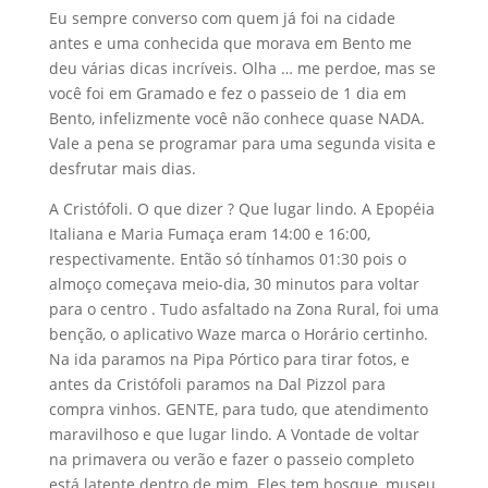
Eu sempre converso com quem já foi na cidade
antes e uma conhecida que morava em Bento me
deu várias dicas incríveis. Olha … me perdoe, mas se
você foi em Gramado e fez o passeio de 1 dia em
Bento, infelizmente você não conhece quase NADA.
Vale a pena se programar para uma segunda visita e
desfrutar mais dias.
A Cristófoli. O que dizer ? Que lugar lindo. A Epopéia
Italiana e Maria Fumaça eram 14:00 e 16:00,
respectivamente. Então só tínhamos 01:30 pois o
almoço começava meio-dia, 30 minutos para voltar
para o centro . Tudo asfaltado na Zona Rural, foi uma
benção, o aplicativo Waze marca o Horário certinho.
Na ida paramos na Pipa Pórtico para tirar fotos, e
antes da Cristófoli paramos na Dal Pizzol para
compra vinhos. GENTE, para tudo, que atendimento
maravilhoso e que lugar lindo. A Vontade de voltar
na primavera ou verão e fazer o passeio completo
está latente dentro de mim. Eles tem bosque, museu