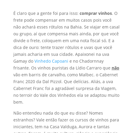
É claro que a gente foi para isso:
comprar vinhos
. O
frete pode compensar em muitos casos pois você
não achará esses rótulos na Bahia. Se viajar em casal
ou grupo, aí que compensa mais ainda, por que você
divide o frete, coloquem em uma nota fiscal só. E a
dica de ouro: tente trazer rótulos e uvas que você
jamais acharia em sua cidade. Apaixonei na uva
Gamay do
Vinhedo Capoani
e no Chadornnay
frisante. Os vinhos puristas da Lídio Carraro que
não
vão em barris de carvalho, como Malbec. o Cabernet
Franc 2020 da Dal Pizzol. Que delícias. Aliás, a uva
Cabernet Franc foi a agradável surpresa da Viagem,
no terroir do Vale dos Vinhedos ela se adaptou muito
bem.
Não entendeu nada do que eu disse? Nomes
estranhos? Vale então fazer os cursos de vinhos para
iniciantes, tem na Casa Valduga, Aurora e tantas