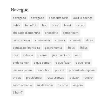
Navegue
advogada
advogado
aposentadoria
auxilio doença
bahia
benefício
bpc
brasil
brazil
cacau
chapada diamantina
chocolate
comer bem
como chegar
como fazer
como ir
como é?
dicas
educação financeira
gastronomia
ilheus
ilhéus
inss
Itabuna
jurema
jurema cintra
oab
onde comer
o que comer
o que fazer
o que levar
passo a passo
pente fino
perícia
povoado da raposa
praias
previdencia
restaurantes
revisao
roteiro
south of bahia
sul da bahia
turismo
viagem
é bom?