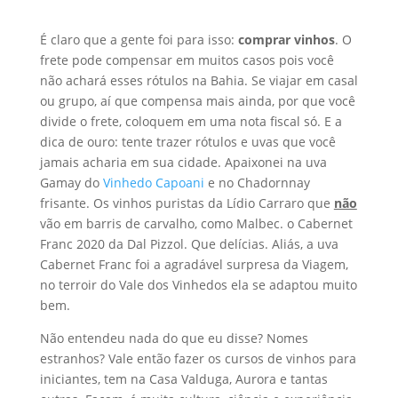
É claro que a gente foi para isso:
comprar vinhos
. O
frete pode compensar em muitos casos pois você
não achará esses rótulos na Bahia. Se viajar em casal
ou grupo, aí que compensa mais ainda, por que você
divide o frete, coloquem em uma nota fiscal só. E a
dica de ouro: tente trazer rótulos e uvas que você
jamais acharia em sua cidade. Apaixonei na uva
Gamay do
Vinhedo Capoani
e no Chadornnay
frisante. Os vinhos puristas da Lídio Carraro que
não
vão em barris de carvalho, como Malbec. o Cabernet
Franc 2020 da Dal Pizzol. Que delícias. Aliás, a uva
Cabernet Franc foi a agradável surpresa da Viagem,
no terroir do Vale dos Vinhedos ela se adaptou muito
bem.
Não entendeu nada do que eu disse? Nomes
estranhos? Vale então fazer os cursos de vinhos para
iniciantes, tem na Casa Valduga, Aurora e tantas