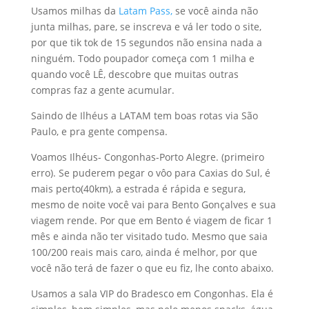
Usamos milhas da
Latam Pass,
se você ainda não
junta milhas, pare, se inscreva e vá ler todo o site,
por que tik tok de 15 segundos não ensina nada a
ninguém. Todo poupador começa com 1 milha e
quando você LÊ, descobre que muitas outras
compras faz a gente acumular.
Saindo de Ilhéus a LATAM tem boas rotas via São
Paulo, e pra gente compensa.
Voamos Ilhéus- Congonhas-Porto Alegre. (primeiro
erro). Se puderem pegar o vôo para Caxias do Sul, é
mais perto(40km), a estrada é rápida e segura,
mesmo de noite você vai para Bento Gonçalves e sua
viagem rende. Por que em Bento é viagem de ficar 1
mês e ainda não ter visitado tudo. Mesmo que saia
100/200 reais mais caro, ainda é melhor, por que
você não terá de fazer o que eu fiz, lhe conto abaixo.
Usamos a sala VIP do Bradesco em Congonhas. Ela é