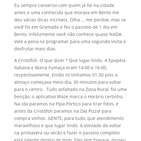
Eu sempre converso com quem já foi na cidade
antes e uma conhecida que morava em Bento me
deu várias dicas incríveis. Olha … me perdoe, mas se
você foi em Gramado e fez o passeio de 1 dia em
Bento, infelizmente você não conhece quase NADA.
Vale a pena se programar para uma segunda visita e
desfrutar mais dias.
A Cristófoli. O que dizer ? Que lugar lindo. A Epopéia
Italiana e Maria Fumaça eram 14:00 e 16:00,
respectivamente. Então só tínhamos 01:30 pois o
almoço começava meio-dia, 30 minutos para voltar
para o centro . Tudo asfaltado na Zona Rural, foi uma
benção, o aplicativo Waze marca o Horário certinho.
Na ida paramos na Pipa Pórtico para tirar fotos, e
antes da Cristófoli paramos na Dal Pizzol para
compra vinhos. GENTE, para tudo, que atendimento
maravilhoso e que lugar lindo. A Vontade de voltar
na primavera ou verão e fazer o passeio completo
está latente dentro de mim. Eles tem bosque, museu