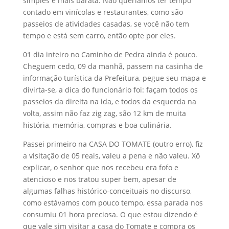
simples e mais barata. Não queríamos ter tempo
contado em vinícolas e restaurantes, como são
passeios de atividades casadas, se você não tem
tempo e está sem carro, então opte por eles.
01 dia inteiro no Caminho de Pedra ainda é pouco.
Cheguem cedo, 09 da manhã, passem na casinha de
informação turística da Prefeitura, pegue seu mapa e
divirta-se, a dica do funcionário foi: façam todos os
passeios da direita na ida, e todos da esquerda na
volta, assim não faz zig zag, são 12 km de muita
história, memória, compras e boa culinária.
Passei primeiro na CASA DO TOMATE (outro erro), fiz
a visitação de 05 reais, valeu a pena e não valeu. Xô
explicar, o senhor que nos recebeu era fofo e
atencioso e nos tratou super bem, apesar de
algumas falhas histórico-conceituais no discurso,
como estávamos com pouco tempo, essa parada nos
consumiu 01 hora preciosa. O que estou dizendo é
que vale sim visitar a casa do Tomate e compra os