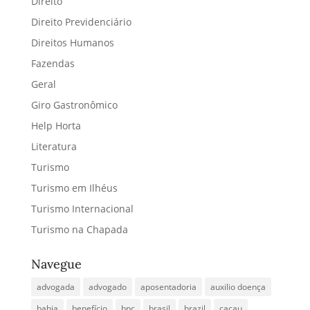
Direito
Direito Previdenciário
Direitos Humanos
Fazendas
Geral
Giro Gastronômico
Help Horta
Literatura
Turismo
Turismo em Ilhéus
Turismo Internacional
Turismo na Chapada
Navegue
advogada
advogado
aposentadoria
auxilio doença
bahia
benefício
bpc
brasil
brazil
cacau