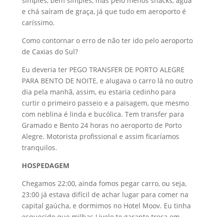
simples, bem simples, mas pelo menos snacks, água
e chá saíram de graça, já que tudo em aeroporto é
caríssimo.
Como contornar o erro de não ter ido pelo aeroporto
de Caxias do Sul?
Eu deveria ter PEGO TRANSFER DE PORTO ALEGRE
PARA BENTO DE NOITE, e alugava o carro lá no outro
dia pela manhã, assim, eu estaria cedinho para
curtir o primeiro passeio e a paisagem, que mesmo
com neblina é linda e bucólica. Tem transfer para
Gramado e Bento 24 horas no aeroporto de Porto
Alegre. Motorista profissional e assim ficaríamos
tranquilos.
HOSPEDAGEM
Chegamos 22:00, ainda fomos pegar carro, ou seja,
23:00 já estava difícil de achar lugar para comer na
capital gaúcha, e dormimos no Hotel Moov. Eu tinha
esquecido que milhas Livelo te garante troca em