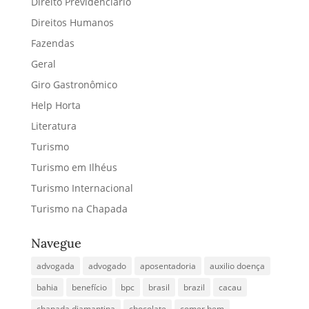
Direito Previdenciário
Direitos Humanos
Fazendas
Geral
Giro Gastronômico
Help Horta
Literatura
Turismo
Turismo em Ilhéus
Turismo Internacional
Turismo na Chapada
Navegue
advogada
advogado
aposentadoria
auxilio doença
bahia
benefício
bpc
brasil
brazil
cacau
chapada diamantina
chocolate
comer bem