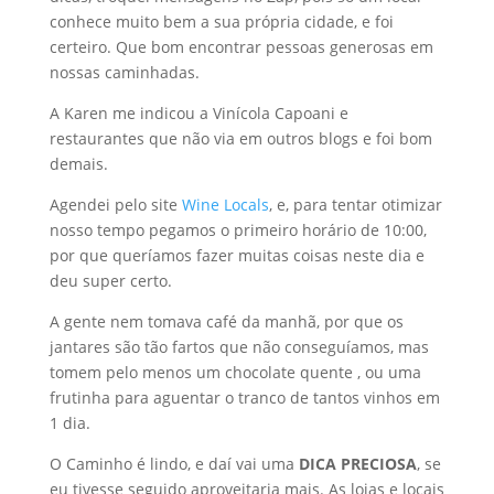
conhece muito bem a sua própria cidade, e foi
certeiro. Que bom encontrar pessoas generosas em
nossas caminhadas.
A Karen me indicou a Vinícola Capoani e
restaurantes que não via em outros blogs e foi bom
demais.
Agendei pelo site
Wine Locals
, e, para tentar otimizar
nosso tempo pegamos o primeiro horário de 10:00,
por que queríamos fazer muitas coisas neste dia e
deu super certo.
A gente nem tomava café da manhã, por que os
jantares são tão fartos que não conseguíamos, mas
tomem pelo menos um chocolate quente , ou uma
frutinha para aguentar o tranco de tantos vinhos em
1 dia.
O Caminho é lindo, e daí vai uma
DICA PRECIOSA
, se
eu tivesse seguido aproveitaria mais. As lojas e locais