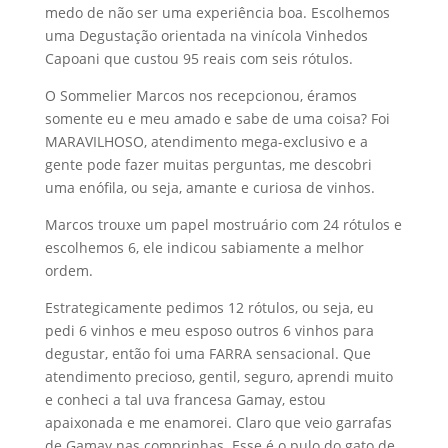
medo de não ser uma experiência boa. Escolhemos
uma Degustação orientada na vinícola Vinhedos
Capoani que custou 95 reais com seis rótulos.
O Sommelier Marcos nos recepcionou, éramos
somente eu e meu amado e sabe de uma coisa? Foi
MARAVILHOSO, atendimento mega-exclusivo e a
gente pode fazer muitas perguntas, me descobri
uma enófila, ou seja, amante e curiosa de vinhos.
Marcos trouxe um papel mostruário com 24 rótulos e
escolhemos 6, ele indicou sabiamente a melhor
ordem.
Estrategicamente pedimos 12 rótulos, ou seja, eu
pedi 6 vinhos e meu esposo outros 6 vinhos para
degustar, então foi uma FARRA sensacional. Que
atendimento precioso, gentil, seguro, aprendi muito
e conheci a tal uva francesa Gamay, estou
apaixonada e me enamorei. Claro que veio garrafas
de Gamay nas comprinhas. Esse é o pulo do gato de