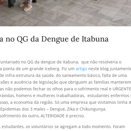
ça no QG da Dengue de Itabuna
untariado no QG da dengue de Itabuna, que não resolveria o
a ponta de um grande Iceberg. Fiz um
artigo
neste blog justament
 de infra-estrutura da saúde, do saneamento básico, falta de uma
e lixões e ausência de legislação que obriguem as famílias mantere
as não podemos fechar os olhos para o sofrimento real e URGENT
grávidas, homens e mulheres trabalhadoras, estudantes enfermos 
ssoas, a economia da região. Só uma empresa que visitamos tinha 
 Epidemias dos 3 males – Dengue, Zika e Chikungunya.
 sofrimento do outro, ALTERIDADE é preciso.
ais, estudantes, os voluntários se agregam a todo momento. Foram