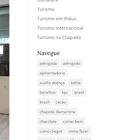
Turismo
Turismo em Ilhéus
Turismo Internacional
Turismo na Chapada
Navegue
advogada
advogado
aposentadoria
auxilio doença
bahia
benefício
bpc
brasil
brazil
cacau
chapada diamantina
chocolate
comer bem
como chegar
como fazer