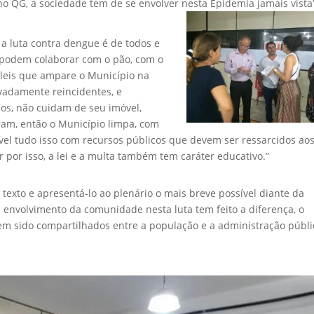
o no QG, a sociedade tem de se envolver nesta Epidemia jamais vista
 a luta contra dengue é de todos e
to podem colaborar com o pão, com o
 leis que ampare o Município na
ovadamente reincidentes, e
ios, não cuidam de seu imóvel,
am, então o Município limpa, com
l tudo isso com recursos públicos que devem ser ressarcidos ao
por isso, a lei e a multa também tem caráter educativo.”
exto e apresentá-lo ao plenário o mais breve possível diante da
 envolvimento da comunidade nesta luta tem feito a diferença, o
 tem sido compartilhados entre a população e a administração públi