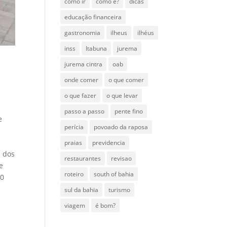
como ir
como é?
dicas
educação financeira
gastronomia
ilheus
ilhéus
inss
Itabuna
jurema
jurema cintra
oab
onde comer
o que comer
o que fazer
o que levar
passo a passo
pente fino
e
perícia
povoado da raposa
m
praias
previdencia
E dos
restaurantes
revisao
e
roteiro
south of bahia
40
sul da bahia
turismo
viagem
é bom?