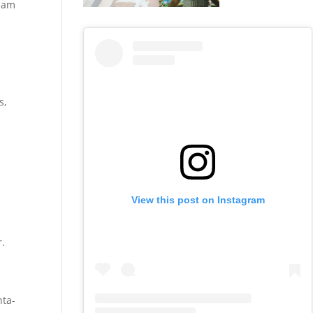
isam
s,
View this post on Instagram
r.
nta-