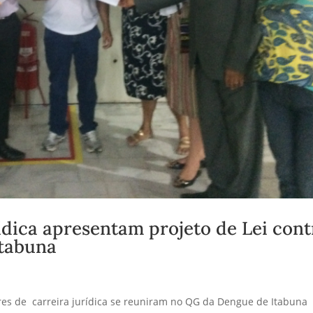
ídica apresentam projeto de Lei cont
Itabuna
eres de carreira jurídica se reuniram no QG da Dengue de Itabuna