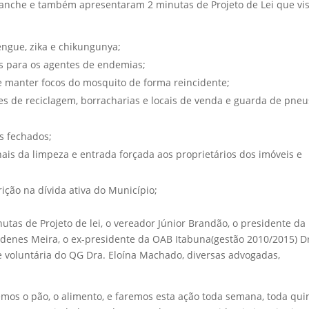
anche e também apresentaram 2 minutas de Projeto de Lei que v
ngue, zika e chikungunya;
s para os agentes de endemias;
de manter focos do mosquito de forma reincidente;
ões de reciclagem, borracharias e locais de venda e guarda de pneu
s fechados;
nais da limpeza e entrada forçada aos proprietários dos imóveis e
ção na dívida ativa do Município;
utas de Projeto de lei, o vereador Júnior Brandão, o presidente da
denes Meira, o ex-presidente da OAB Itabuna(gestão 2010/2015) D
 e voluntária do QG Dra. Eloína Machado, diversas advogadas,
xemos o pão, o alimento, e faremos esta ação toda semana, toda qui