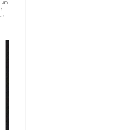
r um
ar
tar