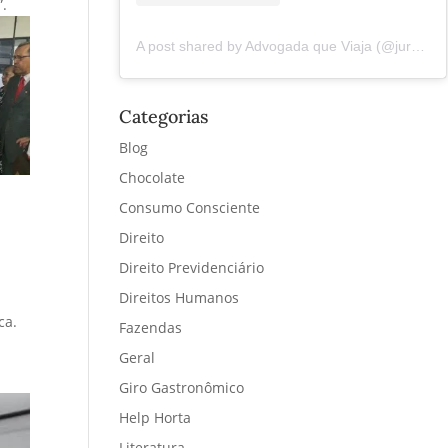
”.
A post shared by Advogada que Viaja (@juremacintra)
Categorias
Blog
Chocolate
s
Consumo Consciente
Direito
Direito Previdenciário
Direitos Humanos
ca.
Fazendas
Geral
Giro Gastronômico
Help Horta
Literatura