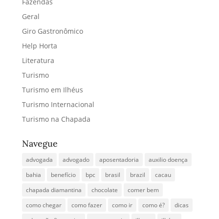
Fazendas
Geral
Giro Gastronômico
Help Horta
Literatura
Turismo
Turismo em Ilhéus
Turismo Internacional
Turismo na Chapada
Navegue
advogada
advogado
aposentadoria
auxilio doença
bahia
benefício
bpc
brasil
brazil
cacau
chapada diamantina
chocolate
comer bem
como chegar
como fazer
como ir
como é?
dicas