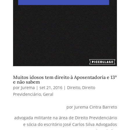
Muitos idosos tem direito à Aposentadoria e 13º
e não sabem
por
Jurema
|
set 21, 2016
|
Direito
,
Direito
Previdenciário
,
Geral
por Jurema Cintra Barreto
advogada militante na área de Direito Previdenciário
e sócia do escritório José Carlos Silva Advogados