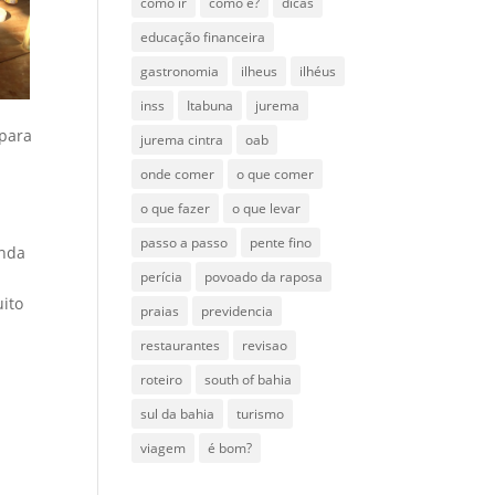
como ir
como é?
dicas
educação financeira
gastronomia
ilheus
ilhéus
inss
Itabuna
jurema
 para
jurema cintra
oab
onde comer
o que comer
o que fazer
o que levar
passo a passo
pente fino
inda
perícia
povoado da raposa
uito
praias
previdencia
restaurantes
revisao
roteiro
south of bahia
sul da bahia
turismo
viagem
é bom?