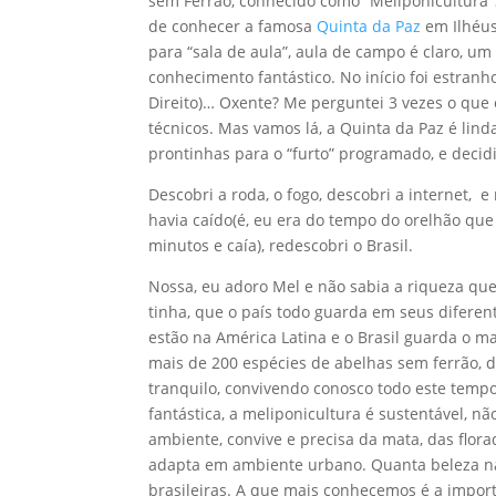
sem Ferrão, conhecido como “Meliponicultura”
de conhecer a famosa
Quinta da Paz
em Ilhéus
para “sala de aula”, aula de campo é claro, u
conhecimento fantástico. No início foi estranh
Direito)… Oxente? Me perguntei 3 vezes o que e
técnicos. Mas vamos lá, a Quinta da Paz é linda
prontinhas para o “furto” programado, e decidi 
Descobri a roda, o fogo, descobri a internet, e
havia caído(é, eu era do tempo do orelhão que
minutos e caía), redescobri o Brasil.
Nossa, eu adoro Mel e não sabia a riqueza que
tinha, que o país todo guarda em seus diferen
estão na América Latina e o Brasil guarda o m
mais de 200 espécies de abelhas sem ferrão, 
tranquilo, convivendo conosco todo este tempo
fantástica, a meliponicultura é sustentável, nã
ambiente, convive e precisa da mata, das flora
adapta em ambiente urbano. Quanta beleza n
brasileiras. A que mais conhecemos é a import