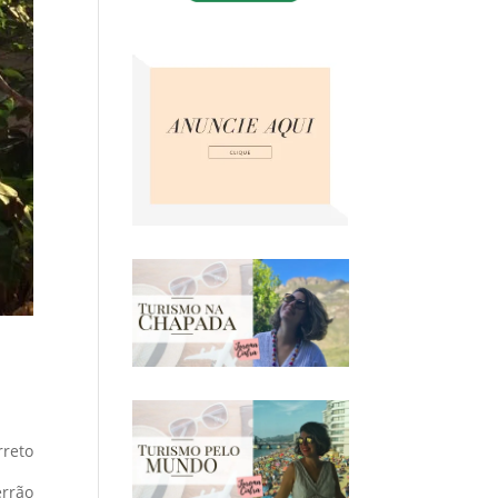
rreto
errão