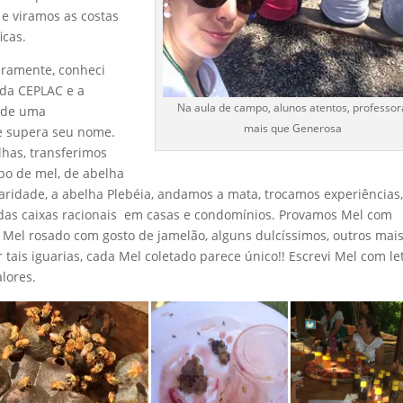
e viramos as costas
icas.
eramente, conheci
 da CEPLAC e a
Na aula de campo, alunos atentos, professor
, de uma
mais que Generosa
e supera seu nome.
lhas, transferimos
po de mel, de abelha
aridade, a abelha Plebéia, andamos a mata, trocamos experiências
ndas caixas racionais em casas e condomínios. Provamos Mel com
, Mel rosado com gosto de jamelão, alguns dulcíssimos, outros mai
 tais iguarias, cada Mel coletado parece único!! Escrevi Mel com le
lores.