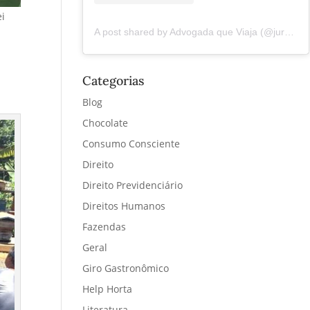
ei
A post shared by Advogada que Viaja (@juremacintra)
Categorias
Blog
Chocolate
Consumo Consciente
Direito
Direito Previdenciário
Direitos Humanos
Fazendas
Geral
Giro Gastronômico
Help Horta
Literatura