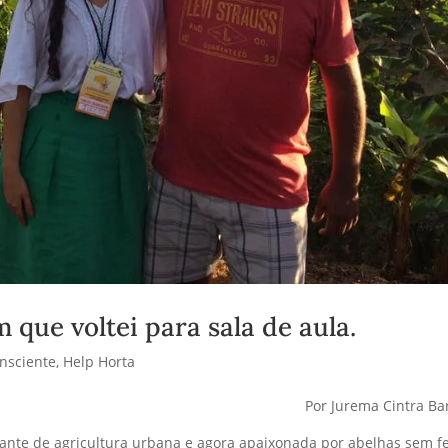
 que voltei para sala de aula.
nsciente
,
Help Horta
Por Jurema Cintra Ba
nte de agricultura urbana e agora apaixonada por abelhas sem f