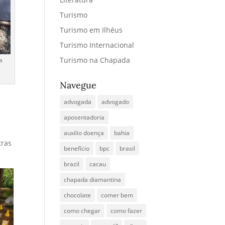
Turismo
Turismo em Ilhéus
Turismo Internacional
Turismo na Chapada
a
Navegue
advogada
advogado
,
aposentadoria
s
auxilio doença
bahia
tras
benefício
bpc
brasil
brazil
cacau
chapada diamantina
chocolate
comer bem
como chegar
como fazer