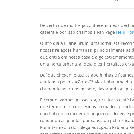
De certo que muitos já conhecem meus declíni
caseira e por isso criamos a Fan Page
Help Hor
Outro dia a Eliane Brum, uma jornalista recon
nossas relações humanas, principalmente as d
que entra em nossa casa é algo extremamente 
uma horta urbana, a ideia é ter hortaliças or
Daí que chegam elas,: as abelhinhas e ficamo
ajudam a polinização, ok?? Mas tinha uma dife
chupando as frutas mesmo, devorando as pita
É comum vermos pessoas, agricultores e até b
que temos medo de sermos ferroados, picados
não tinham ferrão, eram pequenas, dóceis e pre
rondando as plantas por causa da polinização
Por intermédio do colega advogado Fabiano R