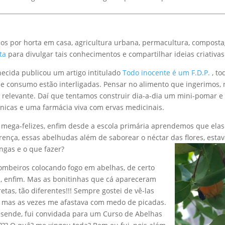
os por horta em casa, agricultura urbana, permacultura, compost
ta
para divulgar tais conhecimentos e compartilhar ideias criativas
hecida publicou um artigo intitulado
Todo inocente é um F.D.P.
, to
e consumo estão interligadas. Pensar no alimento que ingerimos, 
relevante. Daí que tentamos construir dia-a-dia um mini-pomar e
gânicas e uma farmácia viva com ervas medicinais.
s mega-felizes, enfim desde a escola primária aprendemos que elas
rença, essas abelhudas além de saborear o néctar das flores, esta
ngas e o que fazer?
ombeiros colocando fogo em abelhas, de certo
, enfim. Mas as bonitinhas que cá apareceram
tas, tão diferentes!!! Sempre gostei de vê-las
, mas as vezes me afastava com medo de picadas.
esende, fui convidada para um Curso de Abelhas