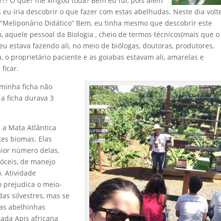
??? O quê? me xingou toda? Bem eu fui, pois além
 eu iria descobrir o que fazer com estas abelhudas. Neste dia volt
m “Meliponário Didático” Bem, eu tinha mesmo que descobrir este
o, aquele pessoal da Biologia , cheio de termos técnicos(mais que o
u estava fazendo ali, no meio de biólogas, doutoras, produtores,
, o proprietário paciente e as goiabas estavam ali, amarelas e
ficar.
 minha ficha não
 a ficha durava 3
 a Mata Atlântica
tes biomas. Elas
aior número delas,
dóceis, de manejo
. Atividade
o prejudica o meio-
das silvestres, mas se
as abelhinhas
ada Apis africana