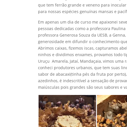
que tem ferrão grande e veneno para inocular 
para nossas espécies genuínas mansas e pacíf
Em apenas um dia de curso me apaixonei sev
pessoas dedicadas como a professora Paulina
professora Generosa Souza da UESB, a Genna
generosidade em difundir o conhecimento qu
Abrimos caixas, fizemos iscas, capturamos abe
ninhos e dividimos enxames, provamos todo ti
Uruçu Amarela, Jataí, Mandaçaia, vimos uma r
conheci produtores urbanos, que tem suas li
sabor de abacaxi(tinha pés da fruta por perto)
azedinhos, é indescritível a sensação de provar
maiúsculas pois grandes são seus sabores e va