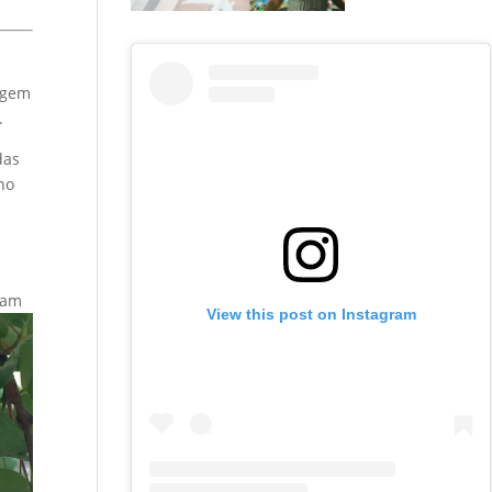
agem
.
das
no
vam
View this post on Instagram