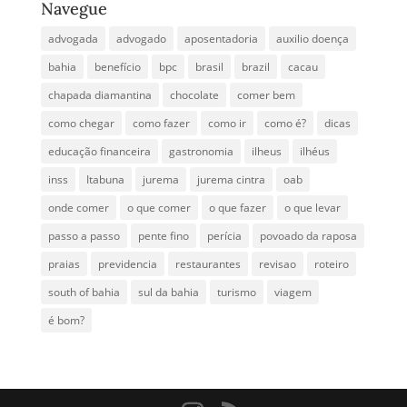
Navegue
advogada
advogado
aposentadoria
auxilio doença
bahia
benefício
bpc
brasil
brazil
cacau
chapada diamantina
chocolate
comer bem
como chegar
como fazer
como ir
como é?
dicas
educação financeira
gastronomia
ilheus
ilhéus
inss
Itabuna
jurema
jurema cintra
oab
onde comer
o que comer
o que fazer
o que levar
passo a passo
pente fino
perícia
povoado da raposa
praias
previdencia
restaurantes
revisao
roteiro
south of bahia
sul da bahia
turismo
viagem
é bom?