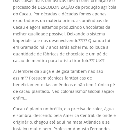
Das coisas mais fantásticas desta transformação é o
processo de DESCOLONIZAÇÃO da produção agrícola
do Cacau. Por décadas e décadas fomos apenas
exportadores da matéria prima: as amêndoas de
Cacau e agora estamos produzindo Chocolates da
melhor qualidade possível. Deixando o sistema
Imperialista e nos desenvolvendo????? Quando fui
em Gramado há 7 anos atrás achei muito louca a
quantidade de fábricas de chocolate e um pé de
cacau de mentira para turista tirar foto??? Ué??
Aí lembrei da Suíça e Bélgica também não são
assim?? Possuem técnicas fantásticas de
beneficiamento das amêndoas e não tem 1 único pé
de cacau plantado. Neo-colonialismo? Globalização?
enfim…
Cacau é planta umbrófila, ela precisa de calor, água
e sombra, descendo pela América Central, de onde é
originário, chegou até aqui na mata Atlântica e se
instalou muito bem. Professor Augusto Fernandes,