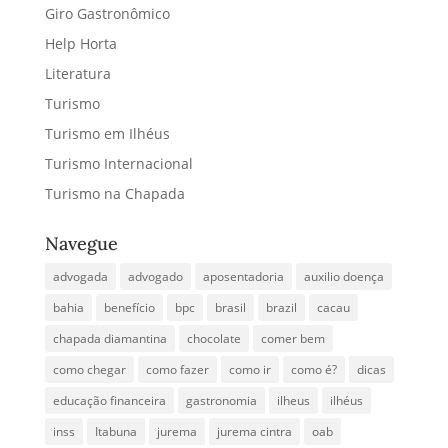
Giro Gastronômico
Help Horta
Literatura
Turismo
Turismo em Ilhéus
Turismo Internacional
Turismo na Chapada
Navegue
advogada
advogado
aposentadoria
auxilio doença
bahia
benefício
bpc
brasil
brazil
cacau
chapada diamantina
chocolate
comer bem
como chegar
como fazer
como ir
como é?
dicas
educação financeira
gastronomia
ilheus
ilhéus
inss
Itabuna
jurema
jurema cintra
oab