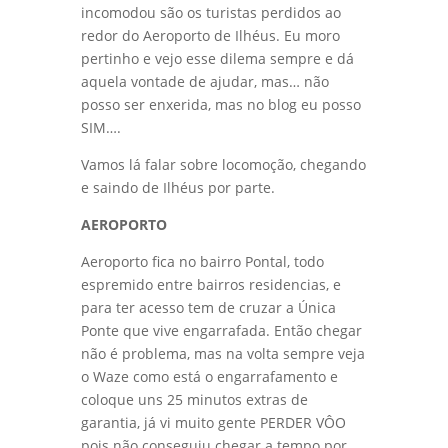
incomodou são os turistas perdidos ao
redor do Aeroporto de Ilhéus. Eu moro
pertinho e vejo esse dilema sempre e dá
aquela vontade de ajudar, mas… não
posso ser enxerida, mas no blog eu posso
SIM….
Vamos lá falar sobre locomoção, chegando
e saindo de Ilhéus por parte.
AEROPORTO
Aeroporto fica no bairro Pontal, todo
espremido entre bairros residencias, e
para ter acesso tem de cruzar a Única
Ponte que vive engarrafada. Então chegar
não é problema, mas na volta sempre veja
o Waze como está o engarrafamento e
coloque uns 25 minutos extras de
garantia, já vi muito gente PERDER VÔO
pois não conseguiu chegar a tempo por