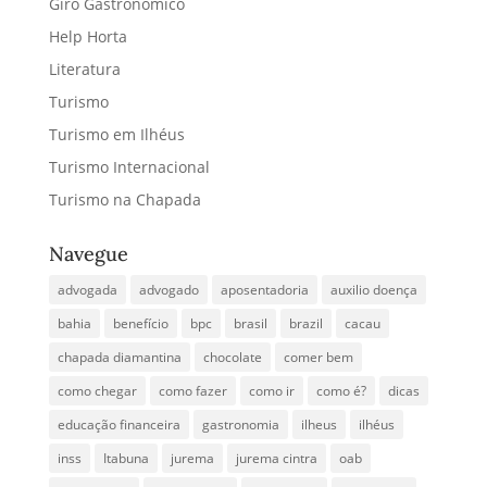
Giro Gastronômico
Help Horta
Literatura
Turismo
Turismo em Ilhéus
Turismo Internacional
Turismo na Chapada
Navegue
advogada
advogado
aposentadoria
auxilio doença
bahia
benefício
bpc
brasil
brazil
cacau
chapada diamantina
chocolate
comer bem
como chegar
como fazer
como ir
como é?
dicas
educação financeira
gastronomia
ilheus
ilhéus
inss
Itabuna
jurema
jurema cintra
oab