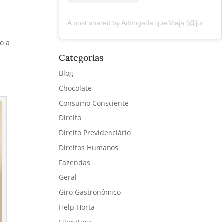
A post shared by Advogada que Viaja (@juremacintra)
o a
Categorias
Blog
Chocolate
Consumo Consciente
Direito
Direito Previdenciário
Direitos Humanos
Fazendas
Geral
Giro Gastronômico
Help Horta
Literatura