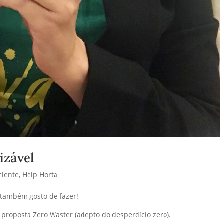
izável
iente
,
Help Horta
 também gosto de fazer!
a proposta Zero Waster (adepto do desperdício zero).