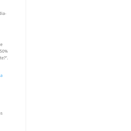
dia-
te
 50%
te?”.
na
as