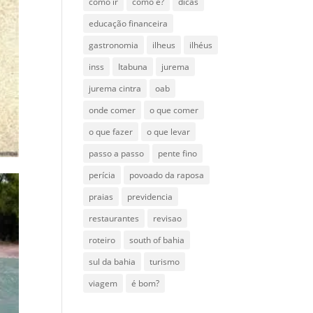
como ir
como é?
dicas
educação financeira
gastronomia
ilheus
ilhéus
inss
Itabuna
jurema
jurema cintra
oab
onde comer
o que comer
o que fazer
o que levar
passo a passo
pente fino
perícia
povoado da raposa
praias
previdencia
restaurantes
revisao
roteiro
south of bahia
sul da bahia
turismo
viagem
é bom?