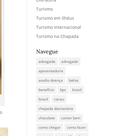
Turismo
Turismo em Ilhéus
Turismo Internacional
Turismo na Chapada
Navegue
advogada
advogado
aposentadoria
auxilio doença
bahia
benefício
bpc
brasil
brazil
cacau
chapada diamantina
ão
chocolate
comer bem
como chegar
como fazer