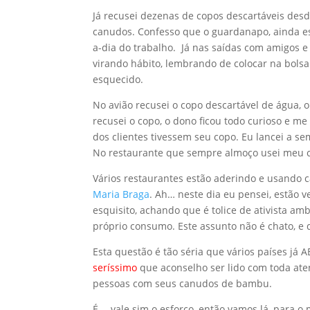
Já recusei dezenas de copos descartáveis des
canudos. Confesso que o guardanapo, ainda esq
a-dia do trabalho. Já nas saídas com amigos e
virando hábito, lembrando de colocar na bo
esquecido.
No avião recusei o copo descartável de água, 
recusei o copo, o dono ficou todo curioso e 
dos clientes tivessem seu copo. Eu lancei a s
No restaurante que sempre almoço usei meu 
Vários restaurantes estão aderindo e usando c
Maria Braga
. Ah… neste dia eu pensei, estão v
esquisito, achando que é tolice de ativista 
próprio consumo. Este assunto não é chato, e d
Esta questão é tão séria que vários países j
seríssimo
que aconselho ser lido com toda ate
pessoas com seus canudos de bambu.
É…, vale sim o esforço, então vamos lá, para o 