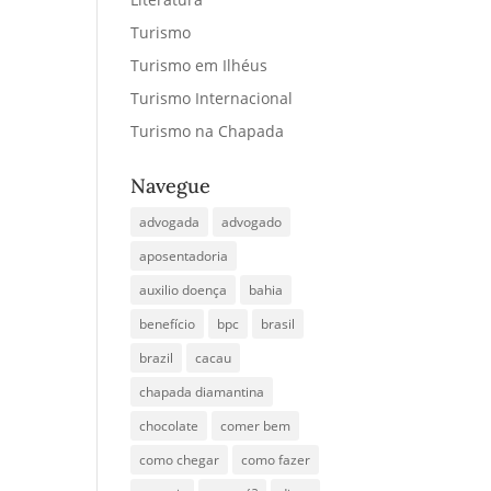
Turismo
Turismo em Ilhéus
Turismo Internacional
Turismo na Chapada
Navegue
advogada
advogado
aposentadoria
auxilio doença
bahia
benefício
bpc
brasil
brazil
cacau
chapada diamantina
chocolate
comer bem
como chegar
como fazer