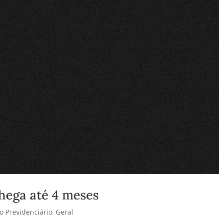
chega até 4 meses
to Previdenciário
,
Geral