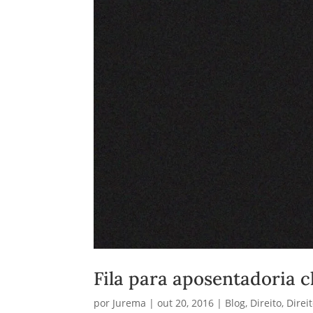
Fila para aposentadoria 
por
Jurema
|
out 20, 2016
|
Blog
,
Direito
,
Direi