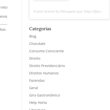
rreto
A post shared by Advogada que Viaja (@juremacintra)
manos
Categorias
ias.
Blog
Chocolate
Consumo Consciente
Direito
Direito Previdenciário
Direitos Humanos
Fazendas
Geral
Giro Gastronômico
Help Horta
Literatura