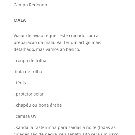
Campo Redondo.
MALA
Viajar de avião requer este cuidado com a
preparação da mala. Vai ter um artigo mais
detalhado, mas vamos ao básico.
. roupa de trilha
.bota de trilha
. tênis
. protetor solar
. chapéu ou boné árabe
, camisa UV
. sandália rasteirinha para saídas à noite (todas as
cidades são de pedra, seu sapato alto será um risco