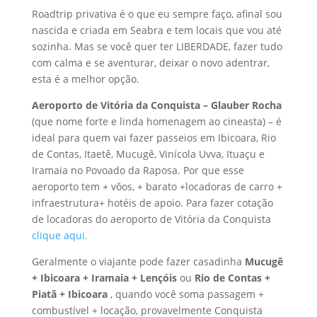
Roadtrip privativa é o que eu sempre faço, afinal sou
nascida e criada em Seabra e tem locais que vou até
sozinha. Mas se você quer ter LIBERDADE, fazer tudo
com calma e se aventurar, deixar o novo adentrar,
esta é a melhor opção.
Aeroporto de Vitória da Conquista – Glauber Rocha
(que nome forte e linda homenagem ao cineasta) – é
ideal para quem vai fazer passeios em Ibicoara, Rio
de Contas, Itaetê, Mucugê, Vinícola Uvva, Ituaçu e
Iramaia no Povoado da Raposa. Por que esse
aeroporto tem + vôos, + barato +locadoras de carro +
infraestrutura+ hotéis de apoio. Para fazer cotação
de locadoras do aeroporto de Vitória da Conquista
clique aqui.
Geralmente o viajante pode fazer casadinha
Mucugê
+ Ibicoara + Iramaia + Lençóis
ou
Rio de Contas +
Piatã + Ibicoara
, quando você soma passagem +
combustível + locação, provavelmente Conquista