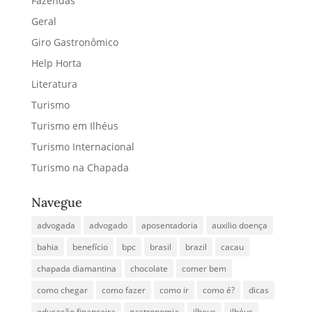
Fazendas
Geral
Giro Gastronômico
Help Horta
Literatura
Turismo
Turismo em Ilhéus
Turismo Internacional
Turismo na Chapada
Navegue
advogada
advogado
aposentadoria
auxilio doença
bahia
benefício
bpc
brasil
brazil
cacau
chapada diamantina
chocolate
comer bem
como chegar
como fazer
como ir
como é?
dicas
educação financeira
gastronomia
ilheus
ilhéus