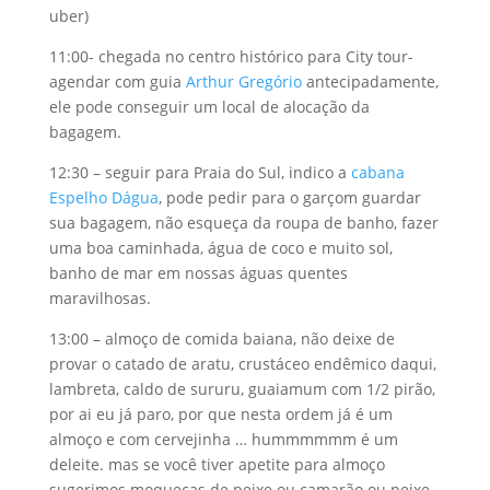
uber)
11:00- chegada no centro histórico para City tour-
agendar com guia
Arthur Gregório
antecipadamente,
ele pode conseguir um local de alocação da
bagagem.
12:30 – seguir para Praia do Sul, indico a
cabana
Espelho Dágua
, pode pedir para o garçom guardar
sua bagagem, não esqueça da roupa de banho, fazer
uma boa caminhada, água de coco e muito sol,
banho de mar em nossas águas quentes
maravilhosas.
13:00 – almoço de comida baiana, não deixe de
provar o catado de aratu, crustáceo endêmico daqui,
lambreta, caldo de sururu, guaiamum com 1/2 pirão,
por ai eu já paro, por que nesta ordem já é um
almoço e com cervejinha … hummmmmm é um
deleite. mas se você tiver apetite para almoço
sugerimos moquecas de peixe ou camarão ou peixe