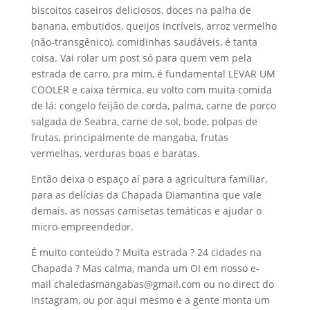
biscoitos caseiros deliciosos, doces na palha de
banana, embutidos, queijos incríveis, arroz vermelho
(não-transgênico), comidinhas saudáveis, é tanta
coisa. Vai rolar um post só para quem vem pela
estrada de carro, pra mim, é fundamental LEVAR UM
COOLER e caixa térmica, eu volto com muita comida
de lá: congelo feijão de corda, palma, carne de porco
salgada de Seabra, carne de sol, bode, polpas de
frutas, principalmente de mangaba, frutas
vermelhas, verduras boas e baratas.
Então deixa o espaço aí para a agricultura familiar,
para as delícias da Chapada Diamantina que vale
demais, as nossas camisetas temáticas e ajudar o
micro-empreendedor.
É muito conteúdo ? Muita estrada ? 24 cidades na
Chapada ? Mas calma, manda um OI em nosso e-
mail chaledasmangabas@gmail.com ou no direct do
Instagram, ou por aqui mesmo e a gente monta um