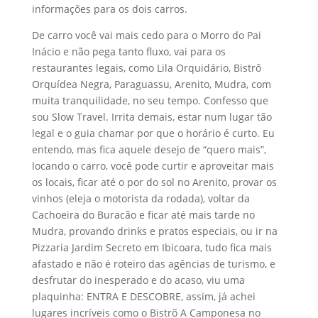
informações para os dois carros.
De carro você vai mais cedo para o Morro do Pai
Inácio e não pega tanto fluxo, vai para os
restaurantes legais, como Lila Orquidário, Bistrô
Orquídea Negra, Paraguassu, Arenito, Mudra, com
muita tranquilidade, no seu tempo. Confesso que
sou Slow Travel. Irrita demais, estar num lugar tão
legal e o guia chamar por que o horário é curto. Eu
entendo, mas fica aquele desejo de “quero mais”,
locando o carro, você pode curtir e aproveitar mais
os locais, ficar até o por do sol no Arenito, provar os
vinhos (eleja o motorista da rodada), voltar da
Cachoeira do Buracão e ficar até mais tarde no
Mudra, provando drinks e pratos especiais, ou ir na
Pizzaria Jardim Secreto em Ibicoara, tudo fica mais
afastado e não é roteiro das agências de turismo, e
desfrutar do inesperado e do acaso, viu uma
plaquinha: ENTRA E DESCOBRE, assim, já achei
lugares incríveis como o Bistrõ A Camponesa no