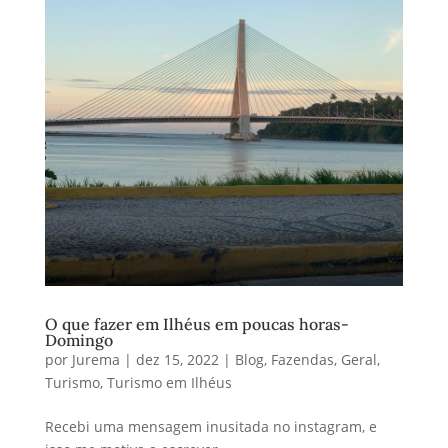
O que fazer em Ilhéus em poucas horas-
Domingo
por
Jurema
|
dez 15, 2022
|
Blog
,
Fazendas
,
Geral
,
Turismo
,
Turismo em Ilhéus
Recebi uma mensagem inusitada no instagram, e